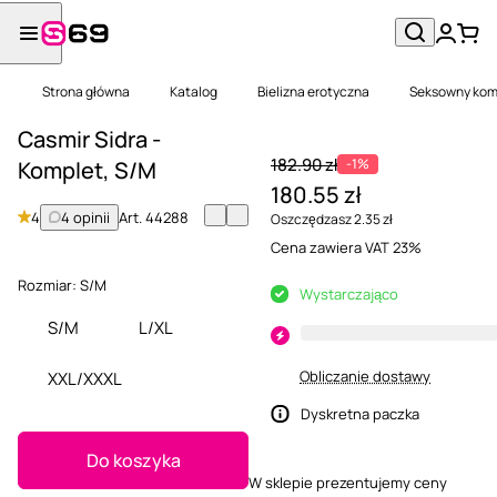
Strona główna
Katalog
Bielizna erotyczna
Seksowny kom
Casmir Sidra -
182.90 zł
-1%
Komplet, S/M
180.55 zł
4
4 opinii
Art.
44288
Oszczędzasz 2.35 zł
Cena zawiera VAT 23%
Rozmiar:
S/M
Wystarczająco
S/M
L/XL
Obliczanie dostawy
XXL/XXXL
Dyskretna paczka
Do koszyka
W sklepie prezentujemy ceny