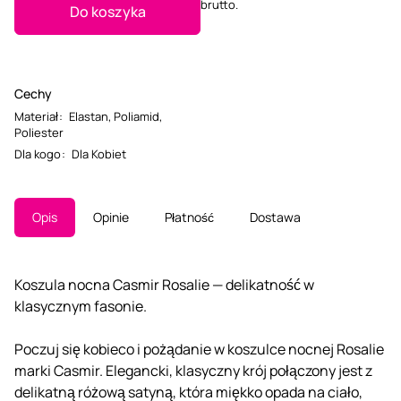
brutto.
Do koszyka
Cechy
Materiał
:
Elastan
,
Poliamid
,
Poliester
Dla kogo
:
Dla Kobiet
Opis
Opinie
Płatność
Dostawa
Koszula nocna Casmir Rosalie — delikatność w
klasycznym fasonie.
Poczuj się kobieco i pożądanie w koszulce nocnej Rosalie
marki Casmir. Elegancki, klasyczny krój połączony jest z
delikatną różową satyną, która miękko opada na ciało,