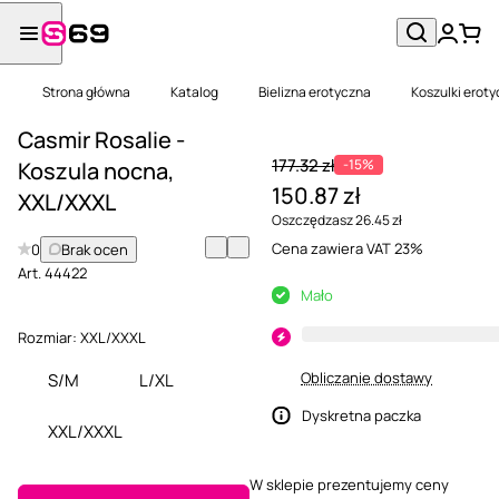
Strona główna
Katalog
Bielizna erotyczna
Koszulki erot
Casmir Rosalie -
177.32 zł
-15%
Koszula nocna,
150.87 zł
XXL/XXXL
Oszczędzasz 26.45 zł
Cena zawiera VAT 23%
0
Brak ocen
Art.
44422
Mało
Rozmiar:
XXL/XXXL
Obliczanie dostawy
S/M
L/XL
Dyskretna paczka
XXL/XXXL
W sklepie prezentujemy ceny