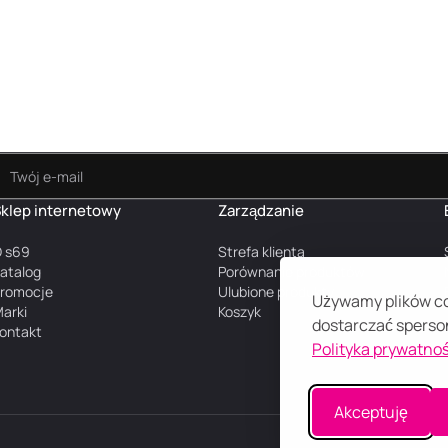
klep internetowy
Zarządzanie
 s69
Strefa klienta
atalog
Porównanie produktów
romocje
Ulubione produkty
Używamy plików coo
arki
Koszyk
dostarczać sperson
ontakt
Polityka prywatnoś
Akceptuję