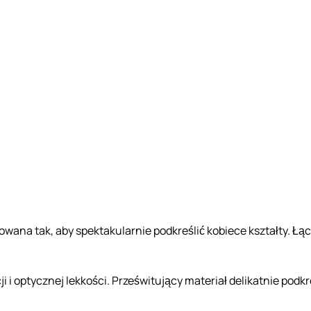
towana tak, aby spektakularnie podkreślić kobiece kształty. Ł
ji i optycznej lekkości. Prześwitujący materiał delikatnie podk