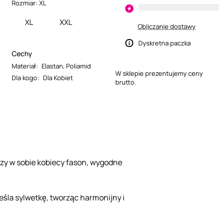
Rozmiar:
XL
XL
XXL
Obliczanie dostawy
Dyskretna paczka
Cechy
Materiał
:
Elastan
,
Poliamid
W sklepie prezentujemy ceny
Dla kogo
:
Dla Kobiet
brutto.
ączy w sobie kobiecy fason, wygodne
reśla sylwetkę, tworząc harmonijny i