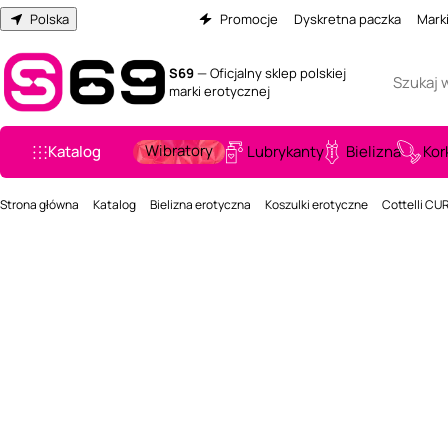
Polska
Promocje
Dyskretna paczka
Mark
S69
— Oficjalny sklep polskiej
marki erotycznej
Wibratory
Katalog
Lubrykanty
Bielizna
Kor
Strona główna
Katalog
Bielizna erotyczna
Koszulki erotyczne
Cottelli CUR