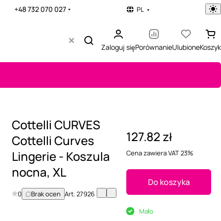
+48 732 070 027
PL
Zaloguj się
Porównanie
Ulubione
Koszyk
Cottelli CURVES
127.82 zł
Cottelli Curves
Lingerie - Koszula
Cena zawiera VAT 23%
nocna, XL
Do koszyka
0
Brak ocen
Art.
27926
Mało