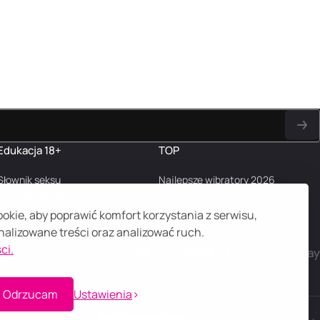
Edukacja 18+
TOP
Słownik seksu
Najlepsze wibratory 2026
Najczęstsze pytania
Blog
kie, aby poprawić komfort korzystania z serwisu,
alizowane treści oraz analizować ruch.
ci.
Odrzucam
Ustawienia