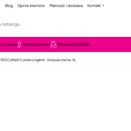
i
Blog
Opinie klientów
Płatność i dostawa
Kontakt
ki analne
Masturbatory
Akcesoria BDSM
VES Cottelli Curves Lingerie - Koszula nocna, XL