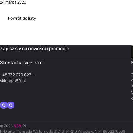
24 marca 2026
Powrót do listy
Zapisz się na nowości i promocje
Skontaktuj się z nami
S
+48 732 070 027
O
sklep@s69.pl
K
P
M
K
© 2026
S
69
.
PL
N-Digital, Konrada Wallenroda 31D/3, 51-210 Wrocław, NIP: 8952270538