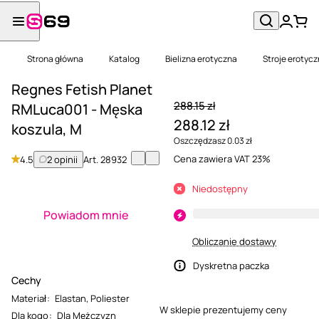
Strona główna
Katalog
Bielizna erotyczna
Stroje erotyc
Regnes Fetish Planet
288.15 zł
RMLuca001 - Męska
288.12 zł
koszula, M
Oszczędzasz 0.03 zł
Cena zawiera VAT 23%
4.5
2 opinii
Art.
28932
Niedostępny
Powiadom mnie
Obliczanie dostawy
Dyskretna paczka
Cechy
Materiał
:
Elastan
,
Poliester
W sklepie prezentujemy ceny
Dla kogo
:
Dla Mężczyzn