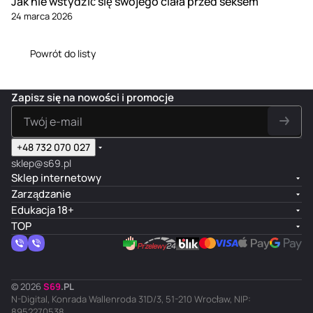
Jak nie wstydzić się swojego ciała przed seksem
24 marca 2026
Powrót do listy
Zapisz się na nowości i promocje
+48 732 070 027
sklep@s69.pl
Sklep internetowy
Zarządzanie
Edukacja 18+
TOP
© 2026
S
69
.
PL
N-Digital, Konrada Wallenroda 31D/3, 51-210 Wrocław, NIP:
8952270538