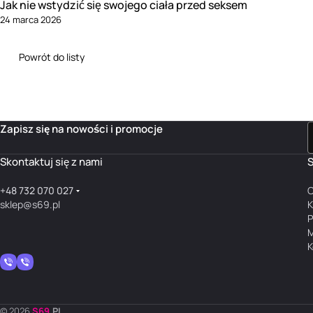
Jak nie wstydzić się swojego ciała przed seksem
24 marca 2026
Powrót do listy
Zapisz się na nowości i promocje
Skontaktuj się z nami
S
+48 732 070 027
O
sklep@s69.pl
K
P
M
K
© 2026
S
69
.
PL