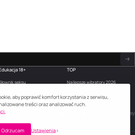
Edukacja 18+
TOP
Słownik seksu
Najlepsze wibratory 2026
Najczęstsze pytania
Blog
kie, aby poprawić komfort korzystania z serwisu,
alizowane treści oraz analizować ruch.
ci.
Odrzucam
Ustawienia