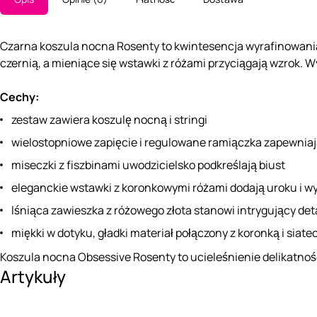
Czarna koszula nocna Rosenty to kwintesencja wyrafinowania
czernią, a mieniące się wstawki z różami przyciągają wzrok. W
Cechy:
zestaw zawiera koszulę nocną i stringi
wielostopniowe zapięcie i regulowane ramiączka zapewnia
miseczki z fiszbinami uwodzicielsko podkreślają biust
eleganckie wstawki z koronkowymi różami dodają uroku i w
lśniąca zawieszka z różowego złota stanowi intrygujący det
miękki w dotyku, gładki materiał połączony z koronką i siat
Koszula nocna Obsessive Rosenty to ucieleśnienie delikatnoś
Artykuły