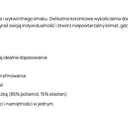
 i wykwintnego smaku. Delikatne koronkowe wykończenia doda
yraź swoją indywidualność i stwórz niepowtarzalny klimat, gdz
ją idealne dopasowanie
yrafinowania
al
eczką (85% poliamid, 15% elastan)
ci i namiętności w jednym.