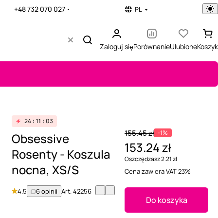
+48 732 070 027
PL
Zaloguj się
Porównanie
Ulubione
Koszyk
24
11
03
155.45 zł
-1%
Obsessive
153.24 zł
Rosenty - Koszula
Oszczędzasz 2.21 zł
nocna, XS/S
Cena zawiera VAT 23%
4.5
6 opinii
Art.
42256
Do koszyka