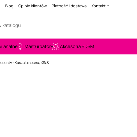
i
Blog
Opinie klientów
Płatność i dostawa
Kontakt
ki analne
Masturbatory
Akcesoria BDSM
osenty - Koszula nocna, XS/S