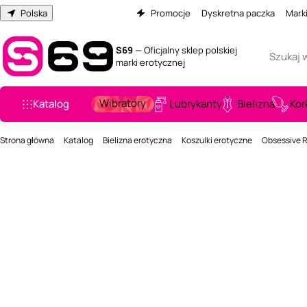
Polska
Promocje
Dyskretna paczka
Mark
S69
— Oficjalny sklep polskiej
marki erotycznej
Wibratory
Katalog
Lubrykanty
Bielizna
Kor
Strona główna
Katalog
Bielizna erotyczna
Koszulki erotyczne
Obsessive R