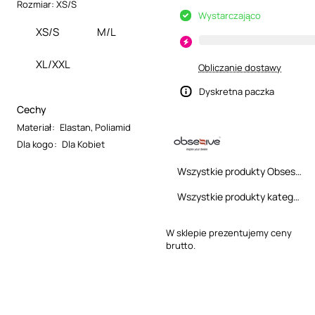
Rozmiar:
XS/S
Wystarczająco
XS/S
M/L
XL/XXL
Obliczanie dostawy
Dyskretna paczka
Cechy
Materiał
:
Elastan
,
Poliamid
Dla kogo
:
Dla Kobiet
Wszystkie produkty Obsessive
Wszystkie produkty kategorii
W sklepie prezentujemy ceny
brutto.