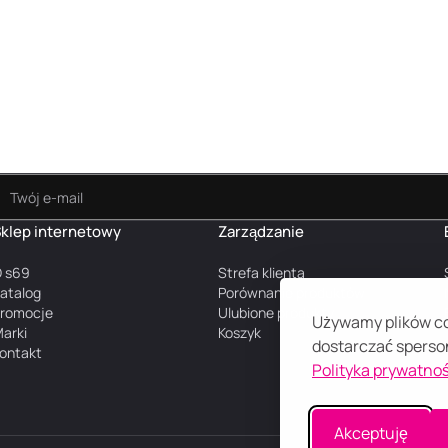
klep internetowy
Zarządzanie
 s69
Strefa klienta
atalog
Porównanie produktów
romocje
Ulubione produkty
Używamy plików coo
arki
Koszyk
dostarczać sperson
ontakt
Polityka prywatnoś
Akceptuję