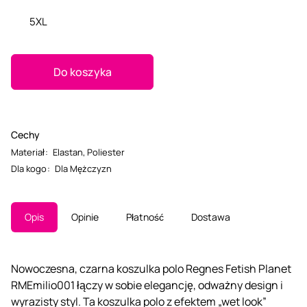
5XL
Do koszyka
Cechy
Materiał
:
Elastan
,
Poliester
Dla kogo
:
Dla Mężczyzn
Opis
Opinie
Płatność
Dostawa
Nowoczesna, czarna koszulka polo Regnes Fetish Planet
RMEmilio001 łączy w sobie elegancję, odważny design i
wyrazisty styl. Ta koszulka polo z efektem „wet look”