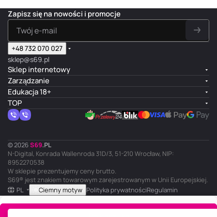
Zapisz się na nowości i promocje
+48 732 070 027
sklep@s69.pl
Sklep internetowy
Zarządzanie
Edukacja 18+
TOP
© 2026
S
69
.
PL
N-Digital, Konrada Wallenroda 31D/3, 51-210 Wrocław, NIP:
8952270538
W sklepie prezentujemy ceny brutto.
S69® jest znakiem towarowym zarejestrowanym w Unii Europejskiej.
PL
Ciemny motyw
Polityka prywatności
Regulamin
Do koszyka