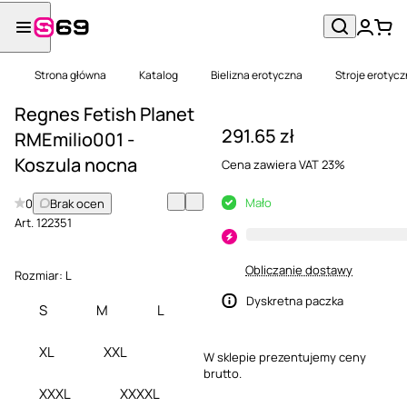
Strona główna
Katalog
Bielizna erotyczna
Stroje erotyc
Regnes Fetish Planet
291.65 zł
RMEmilio001 -
Koszula nocna
Cena zawiera VAT 23%
Mało
0
Brak ocen
Art.
122351
Obliczanie dostawy
Rozmiar:
L
Dyskretna paczka
S
M
L
XL
XXL
W sklepie prezentujemy ceny
brutto.
XXXL
XXXXL