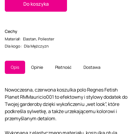
Do koszyka
Cechy
Materiał
:
Elastan
,
Poliester
Dla kogo
:
Dla Mężczyzn
Opis
Opinie
Płatność
Dostawa
Nowoczesna, czerwona koszulka polo Regnes Fetish
Planet RMMauricio001 to efektowny i stylowy dodatek do
Twojej garderoby dzięki wykończeniu „wet look”, które
podkreśla sylwetkę, a także urzekającemu kolorowi i
przemyślanym detalom.
Wykonana z elastycznego materiału, koszulka otula