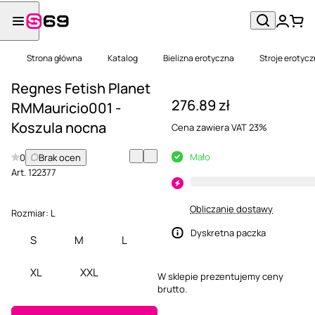
Strona główna
Katalog
Bielizna erotyczna
Stroje erotyc
Regnes Fetish Planet
276.89 zł
RMMauricio001 -
Koszula nocna
Cena zawiera VAT 23%
Mało
0
Brak ocen
Art.
122377
Obliczanie dostawy
Rozmiar:
L
Dyskretna paczka
S
M
L
XL
XXL
W sklepie prezentujemy ceny
brutto.