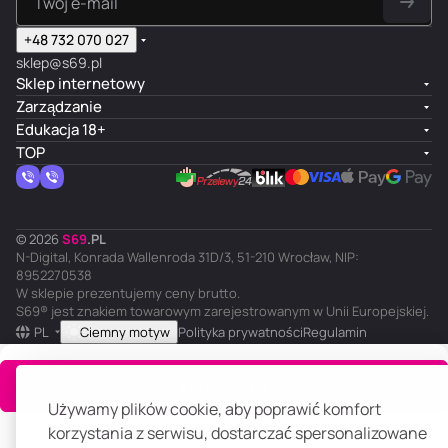
+48 732 070 027
sklep@s69.pl
Sklep internetowy
Zarządzanie
Edukacja 18+
TOP
© 2026
S
69
.
PL
N-Digital, Konrada Wallenroda 31D/3, 51-210 Wrocław, NIP:
8952270538
W sklepie prezentujemy ceny brutto.
S69® jest znakiem towarowym zarejestrowanym w Unii Europejskiej.
PL
Ciemny motyw
Polityka prywatności
Regulamin
Do koszyka
Używamy plików cookie, aby poprawić komfort
korzystania z serwisu, dostarczać spersonalizowane