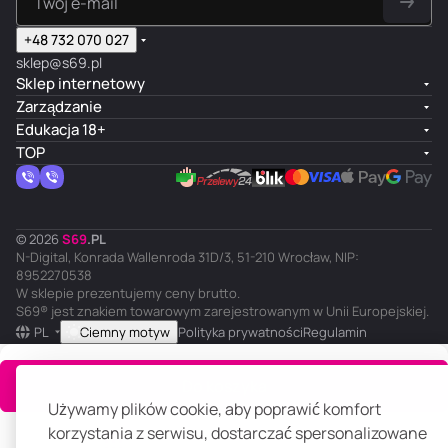
+48 732 070 027
sklep@s69.pl
Sklep internetowy
Zarządzanie
Edukacja 18+
TOP
© 2026
S
69
.
PL
N-Digital, Konrada Wallenroda 31D/3, 51-210 Wrocław, NIP:
8952270538
W sklepie prezentujemy ceny brutto.
S69® jest znakiem towarowym zarejestrowanym w Unii Europejskiej.
PL
Ciemny motyw
Polityka prywatności
Regulamin
Do koszyka
Używamy plików cookie, aby poprawić komfort
korzystania z serwisu, dostarczać spersonalizowane