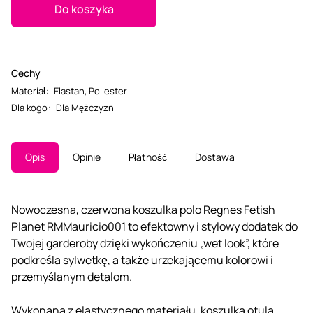
Do koszyka
Cechy
Materiał
:
Elastan
,
Poliester
Dla kogo
:
Dla Mężczyzn
Opis
Opinie
Płatność
Dostawa
Nowoczesna, czerwona koszulka polo Regnes Fetish
Planet RMMauricio001 to efektowny i stylowy dodatek do
Twojej garderoby dzięki wykończeniu „wet look”, które
podkreśla sylwetkę, a także urzekającemu kolorowi i
przemyślanym detalom.
Wykonana z elastycznego materiału, koszulka otula