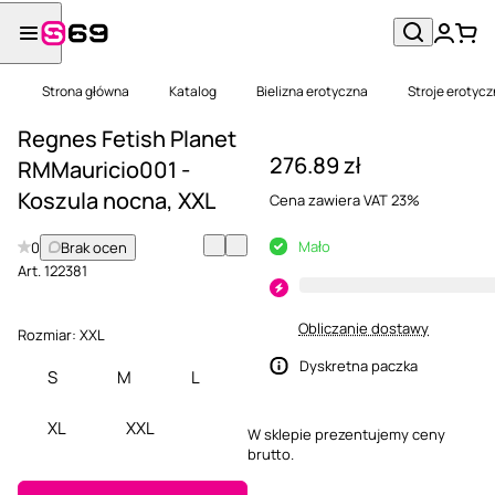
Strona główna
Katalog
Bielizna erotyczna
Stroje erotyc
Regnes Fetish Planet
276.89 zł
RMMauricio001 -
Koszula nocna, XXL
Cena zawiera VAT 23%
Mało
0
Brak ocen
Art.
122381
Obliczanie dostawy
Rozmiar:
XXL
Dyskretna paczka
S
M
L
XL
XXL
W sklepie prezentujemy ceny
brutto.