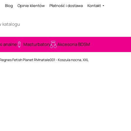
i
Blog
Opinie klientów
Płatność i dostawa
Kontakt
ki analne
Masturbatory
Akcesoria BDSM
Regnes Fetish Planet RMnatale001 - Koszula nocna, XXL