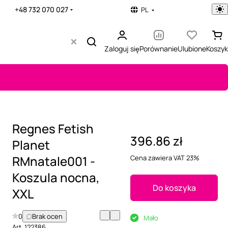
+48 732 070 027
PL
Zaloguj się
Porównanie
Ulubione
Koszyk
Regnes Fetish
396.86 zł
Planet
RMnatale001 -
Cena zawiera VAT 23%
Koszula nocna,
Do koszyka
XXL
0
Brak ocen
Mało
Art.
122386