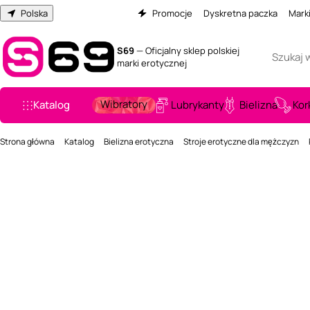
Polska
Promocje
Dyskretna paczka
Mark
S69
— Oficjalny sklep polskiej
marki erotycznej
Wibratory
Katalog
Lubrykanty
Bielizna
Kor
Strona główna
Katalog
Bielizna erotyczna
Stroje erotyczne dla mężczyzn