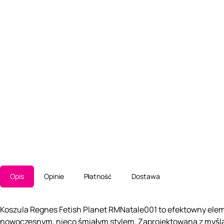
Opis
Opinie
Płatność
Dostawa
Koszula Regnes Fetish Planet RMNatale001 to efektowny eleme
nowoczesnym, nieco śmiałym stylem. Zaprojektowana z myślą 