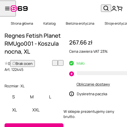
Strona główna
Katalog
Bielizna erotyczna
Stroje erotyc
Regnes Fetish Planet
267.66 zł
RMUgo001 - Koszula
nocna, XL
Cena zawiera VAT 23%
Mało
0
Brak ocen
Art.
122445
Obliczanie dostawy
Rozmiar:
XL
Dyskretna paczka
S
M
L
XL
XXL
W sklepie prezentujemy ceny
brutto.