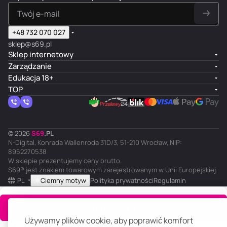
+48 732 070 027
sklep@s69.pl
Sklep internetowy
Zarządzanie
Edukacja 18+
TOP
© 2026
S
69
.
PL
N-Digital, Konrada Wallenroda 31D/3, 51-210 Wrocław, NIP:
8952270538
W sklepie prezentujemy ceny brutto.
S69® jest znakiem towarowym zarejestrowanym w Unii Europejskiej.
PL
Ciemny motyw
Polityka prywatności
Regulamin
Do koszyka
Używamy plików cookie, aby poprawić komfort