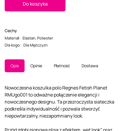
Do koszyka
Cechy
Materiał
:
Elastan
,
Poliester
Dla kogo
:
Dla Mężczyzn
Opis
Opinie
Płatność
Dostawa
Nowoczesna koszulka polo Regnes Fetish Planet
RMUgo001 to odważne połączenie elegancji i
nowoczesnego designu. Ta przezroczysta siateczka
podkreśla indywidualność i pozwala stworzyć
niepowtarzalny, niezapomniany look.
Przód zdobi pionowa plisa z efektem „wet look” oraz