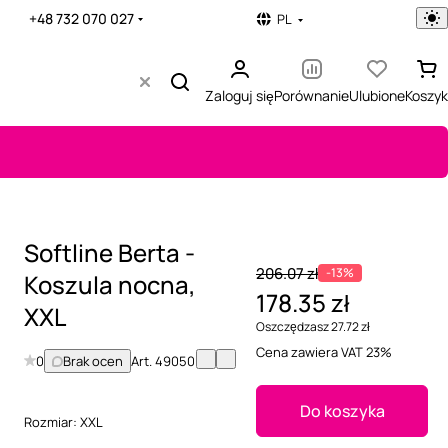
+48 732 070 027
PL
Zaloguj się
Porównanie
Ulubione
Koszyk
Softline Berta -
206.07 zł
-13%
Koszula nocna,
178.35 zł
XXL
Oszczędzasz 27.72 zł
Cena zawiera VAT 23%
0
Brak ocen
Art.
49050
Do koszyka
Rozmiar:
XXL