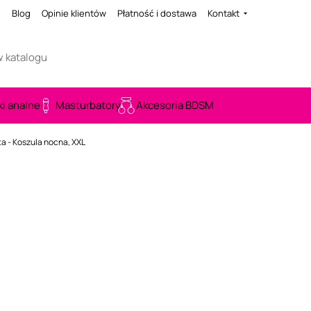
i
Blog
Opinie klientów
Płatność i dostawa
Kontakt
ki analne
Masturbatory
Akcesoria BDSM
ta - Koszula nocna, XXL