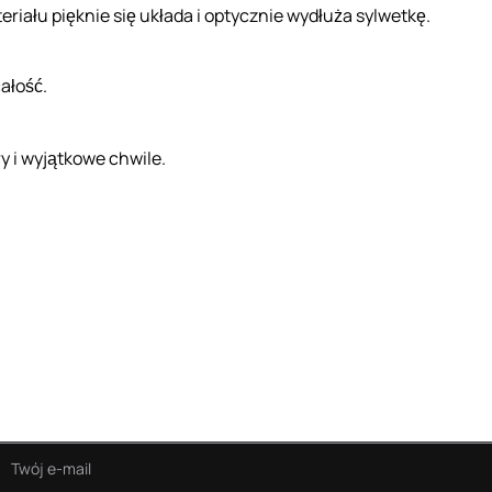
riału pięknie się układa i optycznie wydłuża sylwetkę.
ałość.
y i wyjątkowe chwile.