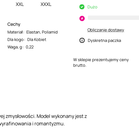
XXL
XXXL
Dużo
Cechy
Obliczanie dostawy
Materiał
:
Elastan
,
Poliamid
Dla kogo
:
Dla Kobiet
Dyskretna paczka
Waga, g
:
0,22
W sklepie prezentujemy ceny
brutto.
wej zmysłowości. Model wykonany jest z
i wyrafinowania i romantyzmu.