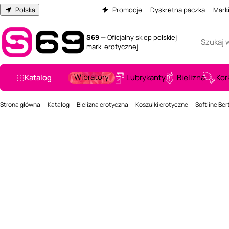
Polska
Promocje
Dyskretna paczka
Mark
S69
— Oficjalny sklep polskiej
marki erotycznej
Wibratory
Katalog
Lubrykanty
Bielizna
Kor
Strona główna
Katalog
Bielizna erotyczna
Koszulki erotyczne
Softline Ber