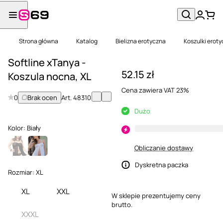
Strona główna
Katalog
Bielizna erotyczna
Koszulki erot
Softline xTanya -
52.15 zł
Koszula nocna, XL
Cena zawiera VAT 23%
0
Brak ocen
Art.
48310
Dużo
Kolor:
Biały
Obliczanie dostawy
Dyskretna paczka
Rozmiar:
XL
XL
XXL
W sklepie prezentujemy ceny
brutto.
XXXL