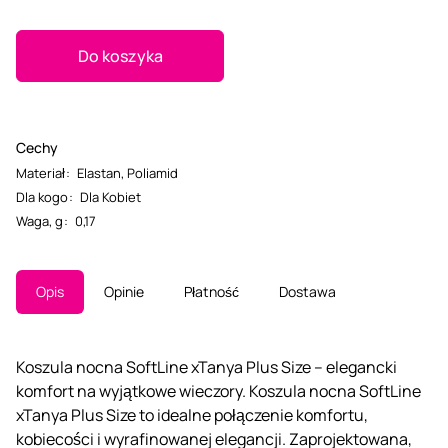
Do koszyka
Cechy
Materiał
:
Elastan
,
Poliamid
Dla kogo
:
Dla Kobiet
Waga, g
:
0,17
Opis
Opinie
Płatność
Dostawa
Koszula nocna SoftLine xTanya Plus Size – elegancki
komfort na wyjątkowe wieczory. Koszula nocna SoftLine
xTanya Plus Size to idealne połączenie komfortu,
kobiecości i wyrafinowanej elegancji. Zaprojektowana,