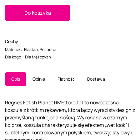
Do koszyka
Cechy
Materiał
:
Elastan
,
Poliester
Dla kogo
:
Dla Mężczyzn
Opis
Opinie
Płatność
Dostawa
Regnes Fetish Planet RMEttore001 to nowoczesna
koszula z krótkim rękawem, która łączy wyrazisty design z
przemyślaną funkcjonalnością. Wykonana w czarnym
kolorze, koszula charakteryzuje się efektem „wet look” i
subtelnym, kontrolowanym połyskiem, tworząc stylowy i
nowoczesny look.