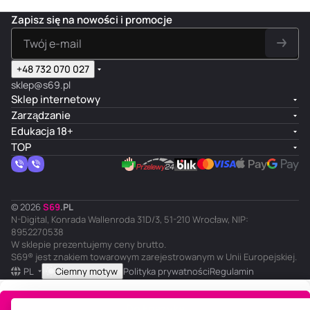
Zapisz się na nowości i promocje
+48 732 070 027
sklep@s69.pl
Sklep internetowy
Zarządzanie
Edukacja 18+
TOP
© 2026
S
69
.
PL
N-Digital, Konrada Wallenroda 31D/3, 51-210 Wrocław, NIP:
8952270538
W sklepie prezentujemy ceny brutto.
S69® jest znakiem towarowym zarejestrowanym w Unii Europejskiej.
PL
Ciemny motyw
Polityka prywatności
Regulamin
Do koszyka