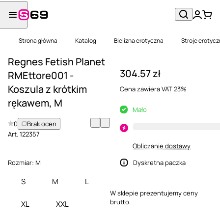
Strona główna
Katalog
Bielizna erotyczna
Stroje erotyc
Regnes Fetish Planet
304.57 zł
RMEttore001 -
Koszula z krótkim
Cena zawiera VAT 23%
rękawem, M
Mało
0
Brak ocen
Art.
122357
Obliczanie dostawy
Rozmiar:
M
Dyskretna paczka
S
M
L
W sklepie prezentujemy ceny
brutto.
XL
XXL