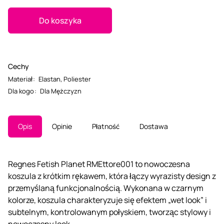
Do koszyka
Cechy
Materiał
:
Elastan
,
Poliester
Dla kogo
:
Dla Mężczyzn
Opis
Opinie
Płatność
Dostawa
Regnes Fetish Planet RMEttore001 to nowoczesna
koszula z krótkim rękawem, która łączy wyrazisty design z
przemyślaną funkcjonalnością. Wykonana w czarnym
kolorze, koszula charakteryzuje się efektem „wet look” i
subtelnym, kontrolowanym połyskiem, tworząc stylowy i
nowoczesny look.