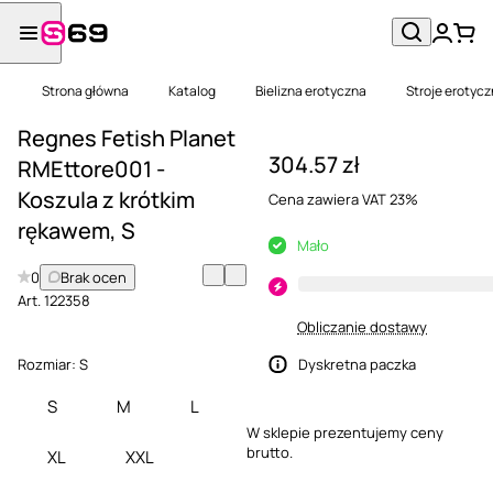
Strona główna
Katalog
Bielizna erotyczna
Stroje erotyc
Regnes Fetish Planet
304.57 zł
RMEttore001 -
Koszula z krótkim
Cena zawiera VAT 23%
rękawem, S
Mało
0
Brak ocen
Art.
122358
Obliczanie dostawy
Rozmiar:
S
Dyskretna paczka
S
M
L
W sklepie prezentujemy ceny
brutto.
XL
XXL