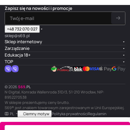
Zapisz się na nowości i promocje
+48 732 070 027
sklep@s69.pl
Sklep internetowy
Zarządzanie
Edukacja 18+
TOP
© 2026
S
69
.
PL
N-Digital, Konrada Wallenroda 31D/3, 51-210 Wrocław, NIP:
8952270538
W sklepie prezentujemy ceny brutto.
S69® jest znakiem towarowym zarejestrowanym w Unii Europejskiej.
PL
Ciemny motyw
Polityka prywatności
Regulamin
Do koszyka