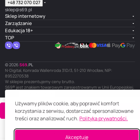
+48 732 070 027
sklep@s69.pl
Sklep internetowy
Zarządzanie
Edukacja 18+
TOP
© 2026
S
69
.
PL
N-Digital, Konrada Wallenroda 31D/3, 51-210 Wrocław, NIP:
8952270538
W sklepie prezentujemy ceny brutto.
S69® jest znakiem towarowym zarejestrowanym w Unii Europejskiej.
PL
Ciemny motyw
Polityka prywatności
Regulamin
Używamy plików cookie, aby poprawić komfort
Do koszyka
korzystania z serwisu, dostarczać spersonalizowane
treści oraz analizować ruch.
Polityka prywatności.
Główna
Katalog
Koszyk
Ulubione
Panel klienta
Porównanie
Akceptuję