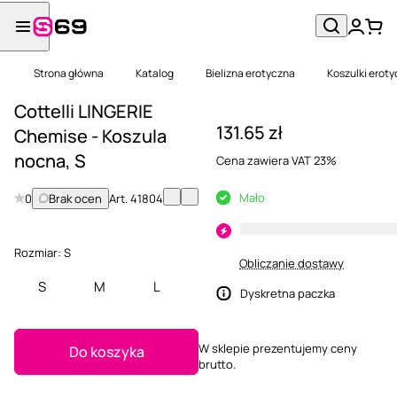
Strona główna
Katalog
Bielizna erotyczna
Koszulki erot
Cottelli LINGERIE
131.65 zł
Chemise - Koszula
nocna, S
Cena zawiera VAT 23%
Mało
0
Brak ocen
Art.
41804
Rozmiar:
S
Obliczanie dostawy
S
M
L
Dyskretna paczka
W sklepie prezentujemy ceny
Do koszyka
brutto.