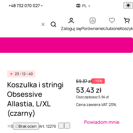
+48 732 070 027
PL
Zaloguj się
Porównanie
Ulubione
Koszyk
23
12
40
59.37 zł
-10%
Koszulka i stringi
53.43 zł
Obsessive
Oszczędzasz 5.94 zł
Allastia, L/XL
Cena zawiera VAT 23%
(czarny)
Powiadom mnie
0
Brak ocen
Art.
12276