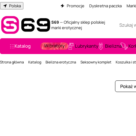
Polska
Promocje
Dyskretna paczka
Mark
S69
— Oficjalny sklep polskiej
marki erotycznej
Wibratory
Katalog
Lubrykanty
Bielizna
Kor
Strona główna
Katalog
Bielizna erotyczna
Seksowny komplet
Koszulka i s
Pokaż w