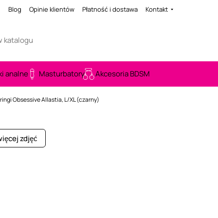
i
Blog
Opinie klientów
Płatność i dostawa
Kontakt
ki analne
Masturbatory
Akcesoria BDSM
tringi Obsessive Allastia, L/XL (czarny)
ięcej zdjęć