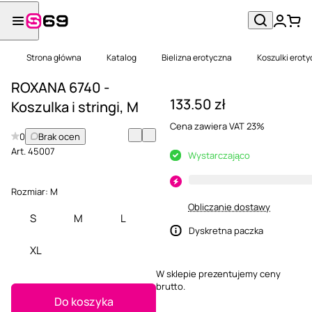
Strona główna
Katalog
Bielizna erotyczna
Koszulki erot
ROXANA 6740 -
133.50 zł
Koszulka i stringi, M
Cena zawiera VAT 23%
0
Brak ocen
Art.
45007
Wystarczająco
Rozmiar:
M
Obliczanie dostawy
S
M
L
Dyskretna paczka
XL
W sklepie prezentujemy ceny
brutto.
Do koszyka