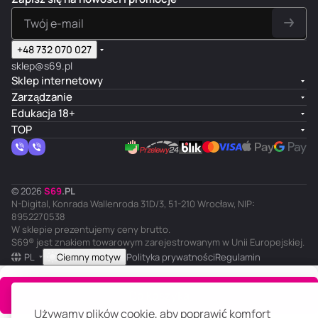
+48 732 070 027
sklep@s69.pl
Sklep internetowy
Zarządzanie
Edukacja 18+
TOP
© 2026
S
69
.
PL
N-Digital, Konrada Wallenroda 31D/3, 51-210 Wrocław, NIP:
8952270538
W sklepie prezentujemy ceny brutto.
S69® jest znakiem towarowym zarejestrowanym w Unii Europejskiej.
PL
Ciemny motyw
Polityka prywatności
Regulamin
Do koszyka
Używamy plików cookie, aby poprawić komfort