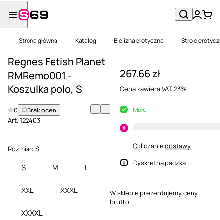
Strona główna
Katalog
Bielizna erotyczna
Stroje erotyc
Regnes Fetish Planet
267.66 zł
RMRemo001 -
Koszulka polo, S
Cena zawiera VAT 23%
Mało
0
Brak ocen
Art.
122403
Obliczanie dostawy
Rozmiar:
S
Dyskretna paczka
S
M
L
XXL
XXXL
W sklepie prezentujemy ceny
brutto.
XXXXL