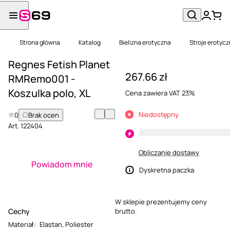
Strona główna
Katalog
Bielizna erotyczna
Stroje erotyc
Regnes Fetish Planet
267.66 zł
RMRemo001 -
Koszulka polo, XL
Cena zawiera VAT 23%
Niedostępny
0
Brak ocen
Art.
122404
Obliczanie dostawy
Powiadom mnie
Dyskretna paczka
W sklepie prezentujemy ceny
Cechy
brutto.
Materiał
:
Elastan
,
Poliester