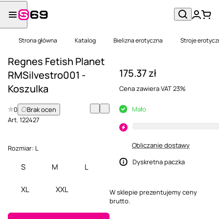
Strona główna
Katalog
Bielizna erotyczna
Stroje erotyc
Regnes Fetish Planet
175.37 zł
RMSilvestro001 -
Koszulka
Cena zawiera VAT 23%
Mało
0
Brak ocen
Art.
122427
Obliczanie dostawy
Rozmiar:
L
Dyskretna paczka
S
M
L
XL
XXL
W sklepie prezentujemy ceny
brutto.