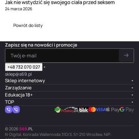
Jak nie wstydzić się swojego ciała przed seksem
24 marca 2026
Powrót do listy
Zapisz się na nowości i promocje
+48 732 070 027
sklep@s69.pl
Sklep internetowy
Zarządzanie
Edukacja 18+
TOP
© 2026
S
69
.
PL
N-Digital, Konrada Wallenroda 31D/3, 51-210 Wrocław, NIP: