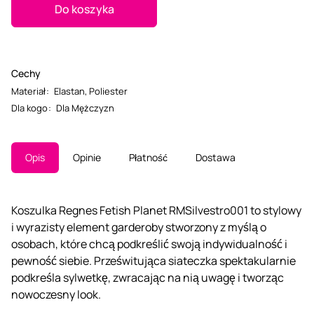
Do koszyka
Cechy
Materiał
:
Elastan
,
Poliester
Dla kogo
:
Dla Mężczyzn
Opis
Opinie
Płatność
Dostawa
Koszulka Regnes Fetish Planet RMSilvestro001 to stylowy
i wyrazisty element garderoby stworzony z myślą o
osobach, które chcą podkreślić swoją indywidualność i
pewność siebie. Prześwitująca siateczka spektakularnie
podkreśla sylwetkę, zwracając na nią uwagę i tworząc
nowoczesny look.