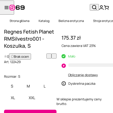
Strona główna
Katalog
Bielizna erotyczna
Stroje erotyc
Regnes Fetish Planet
175.37 zł
RMSilvestro001 -
Koszulka, S
Cena zawiera VAT 23%
Mało
0
Brak ocen
Art.
122429
Obliczanie dostawy
Rozmiar:
S
Dyskretna paczka
S
M
L
XL
XXL
W sklepie prezentujemy ceny
brutto.