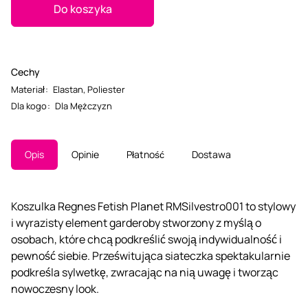
Do koszyka
Cechy
Materiał
:
Elastan
,
Poliester
Dla kogo
:
Dla Mężczyzn
Opis
Opinie
Płatność
Dostawa
Koszulka Regnes Fetish Planet RMSilvestro001 to stylowy
i wyrazisty element garderoby stworzony z myślą o
osobach, które chcą podkreślić swoją indywidualność i
pewność siebie. Prześwitująca siateczka spektakularnie
podkreśla sylwetkę, zwracając na nią uwagę i tworząc
nowoczesny look.