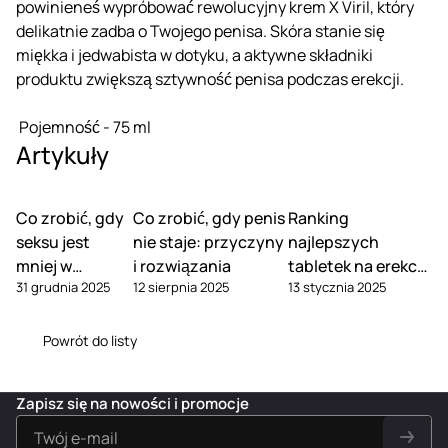
powinieneś wypróbować rewolucyjny krem X Viril, który
delikatnie zadba o Twojego penisa. Skóra stanie się
miękka i jedwabista w dotyku, a aktywne składniki
produktu zwiększą sztywność penisa podczas erekcji.
Pojemność - 75 ml
Artykuły
Co zrobić, gdy
Co zrobić, gdy penis
Ranking
seksu jest
nie staje: przyczyny
najlepszych
mniej w
i rozwiązania
tabletek na erekcję
31 grudnia 2025
12 sierpnia 2025
13 stycznia 2025
związku
2025 roku
Powrót do listy
Zapisz się na nowości i promocje