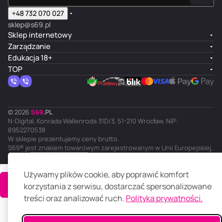
+48 732 070 027
sklep@s69.pl
Sklep internetowy
Zarządzanie
Edukacja 18+
TOP
© 2026
S
69
.
PL
N-Digital, Konrada Wallenroda 31D/3, 51-210 Wrocław, NIP:
8952270538
W sklepie prezentujemy ceny brutto.
S69® jest znakiem towarowym zarejestrowanym w Unii Europejskiej.
PL
Ciemny motyw
Polityka prywatności
Regulamin
Używamy plików cookie, aby poprawić komfort
Do koszyka
korzystania z serwisu, dostarczać spersonalizowane
treści oraz analizować ruch.
Polityka prywatności.
Główna
Katalog
Koszyk
Ulubione
Panel klienta
Porównanie