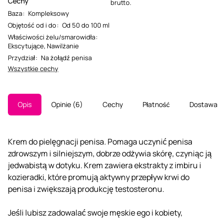
Cechy
brutto.
Baza
:
Kompleksowy
Objętość od i do
:
Od 50 do 100 ml
Właściwości żelu/smarowidła
:
Ekscytujące
,
Nawilżanie
Przydział
:
Na żołądź penisa
Wszystkie cechy
Opis
Opinie
6
Cechy
Płatność
Dostawa
Krem do pielęgnacji penisa. Pomaga uczynić penisa
zdrowszym i silniejszym, dobrze odżywia skórę, czyniąc ją
jedwabistą w dotyku. Krem zawiera ekstrakty z imbiru i
kozieradki, które promują aktywny przepływ krwi do
penisa i zwiększają produkcję testosteronu.
Jeśli lubisz zadowalać swoje męskie ego i kobiety,