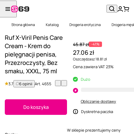
Strona główna
Katalog
Drogeria erotyczna
Drogeria męs
Ruf X-Viril Penis Care
45.87 zł
-41%
Cream - Krem do
27.06 zł
pielęgnacji penisa,
Oszczędzasz 18.81 zł
Przezroczysty, Bez
Cena zawiera VAT 23%
smaku, XXXL, 75 ml
Dużo
3.7
6 opinii
Art.
4655
Obliczanie dostawy
Do koszyka
Dyskretna paczka
W sklepie prezentujemy ceny