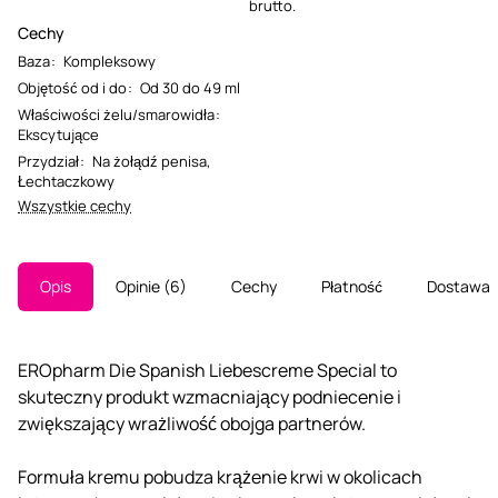
brutto.
Cechy
Baza
:
Kompleksowy
Objętość od i do
:
Od 30 do 49 ml
Właściwości żelu/smarowidła
:
Ekscytujące
Przydział
:
Na żołądź penisa
,
Łechtaczkowy
Wszystkie cechy
Opis
Opinie
6
Cechy
Płatność
Dostawa
EROpharm Die Spanish Liebescreme Special to
skuteczny produkt wzmacniający podniecenie i
zwiększający wrażliwość obojga partnerów.
Formuła kremu pobudza krążenie krwi w okolicach