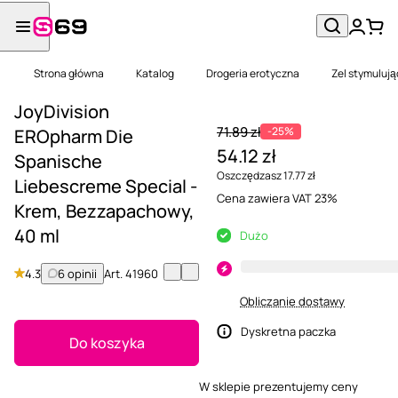
Strona główna
Katalog
Drogeria erotyczna
Zel stymulując
JoyDivision
71.89 zł
-25%
EROpharm Die
54.12 zł
Spanische
Oszczędzasz 17.77 zł
Liebescreme Special -
Cena zawiera VAT 23%
Krem, Bezzapachowy,
40 ml
Dużo
4.3
6 opinii
Art.
41960
Obliczanie dostawy
Dyskretna paczka
Do koszyka
W sklepie prezentujemy ceny