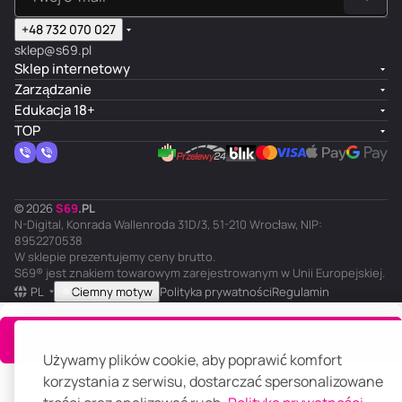
+48 732 070 027
sklep@s69.pl
Sklep internetowy
Zarządzanie
Edukacja 18+
TOP
© 2026
S
69
.
PL
N-Digital, Konrada Wallenroda 31D/3, 51-210 Wrocław, NIP:
8952270538
W sklepie prezentujemy ceny brutto.
S69® jest znakiem towarowym zarejestrowanym w Unii Europejskiej.
PL
Ciemny motyw
Polityka prywatności
Regulamin
Do koszyka
Używamy plików cookie, aby poprawić komfort
korzystania z serwisu, dostarczać spersonalizowane