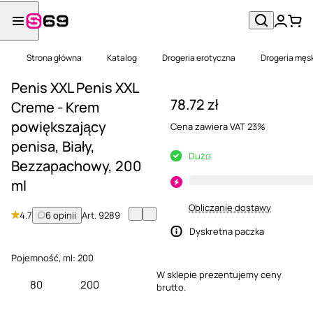
Strona główna
Katalog
Drogeria erotyczna
Drogeria męs
Penis XXL Penis XXL
78.72 zł
Creme - Krem
powiększający
Cena zawiera VAT 23%
penisa, Biały,
Dużo
Bezzapachowy, 200
ml
Obliczanie dostawy
4.7
6 opinii
Art.
9289
Dyskretna paczka
Pojemność, ml:
200
W sklepie prezentujemy ceny
80
200
brutto.