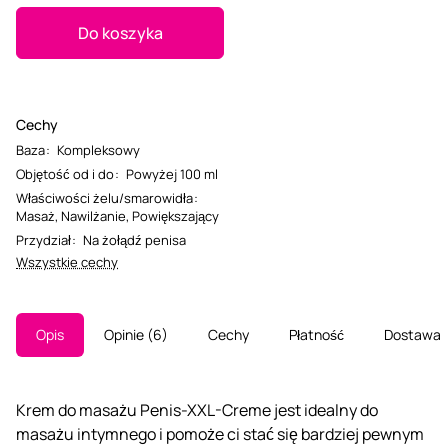
Do koszyka
Cechy
Baza
:
Kompleksowy
Objętość od i do
:
Powyżej 100 ml
Właściwości żelu/smarowidła
:
Masaż
,
Nawilżanie
,
Powiększający
Przydział
:
Na żołądź penisa
Wszystkie cechy
Opis
Opinie
6
Cechy
Płatność
Dostawa
Krem do masażu Penis-XXL-Creme jest idealny do
masażu intymnego i pomoże ci stać się bardziej pewnym