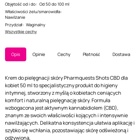
Objętość od i do
:
Od 50 do 100 ml
Właściwości żelu/smarowidła
:
Nawilżanie
Przydział
:
Waginalny
Wszystkie cechy
Opis
Opinie
Cechy
Płatność
Dostawa
Krem do pielęgnacji skóry Pharmquests Shots CBD dla
kobiet 50 ml to specjalistyczny produkt do higieny
intymnej, stworzony z myślą o kobietach ceniących
komfort i naturalną pielęgnację skóry. Formuła
wzbogacona jest aktywnym kannabidiolem (CBD),
znanym ze swoich właściwości kojących i intensywnie
nawilżających. Delikatna konsystencja ułatwia aplikację i
szybko się wchłania, pozostawiając skórę odświeżoną i
odżywioną.