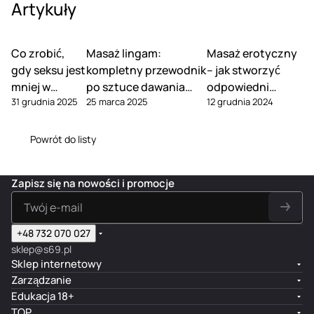
Artykuły
Co zrobić,
Masaż lingam:
Masaż erotyczny
gdy seksu jest
kompletny przewodnik
– jak stworzyć
mniej w
po sztuce dawania
odpowiedni
31 grudnia 2025
25 marca 2025
12 grudnia 2024
związku
rozkoszy
nastrój?
Powrót do listy
Zapisz się na nowości i promocje
+48 732 070 027
sklep@s69.pl
Sklep internetowy
Zarządzanie
Edukacja 18+
TOP