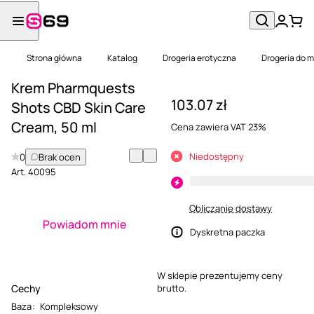
Strona główna
Katalog
Drogeria erotyczna
Drogeria do 
Krem Pharmquests
103.07 zł
Shots CBD Skin Care
Cream, 50 ml
Cena zawiera VAT 23%
Niedostępny
0
Brak ocen
Art.
40095
Obliczanie dostawy
Powiadom mnie
Dyskretna paczka
W sklepie prezentujemy ceny
Cechy
brutto.
Baza
:
Kompleksowy