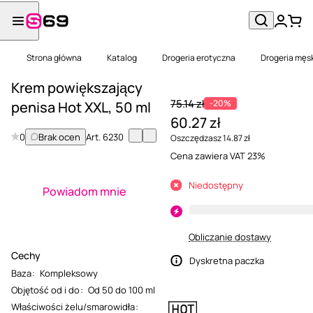
Strona główna
Katalog
Drogeria erotyczna
Drogeria męs
Krem powiększający
75.14 zł
-20%
penisa Hot XXL, 50 ml
60.27 zł
0
Brak ocen
Art.
6230
Oszczędzasz 14.87 zł
Cena zawiera VAT 23%
Niedostępny
Powiadom mnie
Obliczanie dostawy
Cechy
Dyskretna paczka
Baza
:
Kompleksowy
Objętość od i do
:
Od 50 do 100 ml
Właściwości żelu/smarowidła
: