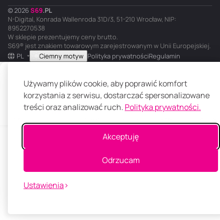
© 2026
S
69
.
PL
N-Digital, Konrada Wallenroda 31D/3, 51-210 Wrocław, NIP:
8952270538
W sklepie prezentujemy ceny brutto.
S69® jest znakiem towarowym zarejestrowanym w Unii Europejskiej.
PL
Ciemny motyw
Polityka prywatności
Regulamin
Powiadom mnie
Używamy plików cookie, aby poprawić komfort
korzystania z serwisu, dostarczać spersonalizowane
treści oraz analizować ruch.
Polityka prywatności.
Główna
Katalog
Koszyk
Ulubione
Panel klienta
Porównanie
Akceptuję
Odrzucam
Ustawienia