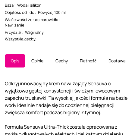
Baza
:
Woda i silikon
Objętość od i do
:
Powyżej 100 ml
Właściwości żelu/smarowidła
:
Nawilżanie
Przydział
:
Waginalny
Wszystkie cechy
Opis
Opinie
Cechy
Płatność
Dostawa
Odkryj innowacyjny krem ​​nawilżający Sensuva o
wyjątkowo gęstej konsystencji i świeżym, owocowym
zapachu truskawki. Ta wysokiej jakości formuła na bazie
wody idealnie nadaje się do codziennej pielęgnacji i
zwiększa komfort podczas higieny intymnej.
Formuła Sensuva Ultra-Thick została opracowana z
myślą o długotrwałych efektach i delikatnym działaniu.