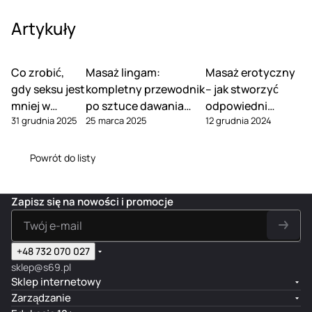
Artykuły
Co zrobić,
Masaż lingam:
Masaż erotyczny
gdy seksu jest
kompletny przewodnik
– jak stworzyć
mniej w
po sztuce dawania
odpowiedni
31 grudnia 2025
25 marca 2025
12 grudnia 2024
związku
rozkoszy
nastrój?
Powrót do listy
Zapisz się na nowości i promocje
+48 732 070 027
sklep@s69.pl
Sklep internetowy
Zarządzanie