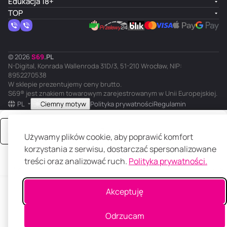
Edukacja 18+
TOP
© 2026
S
69
.
PL
N-Digital, Konrada Wallenroda 31D/3, 51-210 Wrocław, NIP:
8952270538
W sklepie prezentujemy ceny brutto.
S69® jest znakiem towarowym zarejestrowanym w Unii Europejskiej.
PL
Ciemny motyw
Polityka prywatności
Regulamin
Zamów
Używamy plików cookie, aby poprawić komfort
korzystania z serwisu, dostarczać spersonalizowane
treści oraz analizować ruch.
Polityka prywatności.
Główna
Katalog
Koszyk
Ulubione
Panel klienta
Porównanie
Akceptuję
Odrzucam