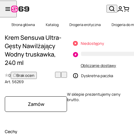
Strona główna
Katalog
Drogeria erotyczna
Drogeria do 
Krem Sensuva Ultra-
Niedostępny
Gęsty Nawilżający
Wodny truskawka,
240 ml
Obliczanie dostawy
0
Brak ocen
Dyskretna paczka
Art.
56269
W sklepie prezentujemy ceny
brutto.
Zamów
Cechy