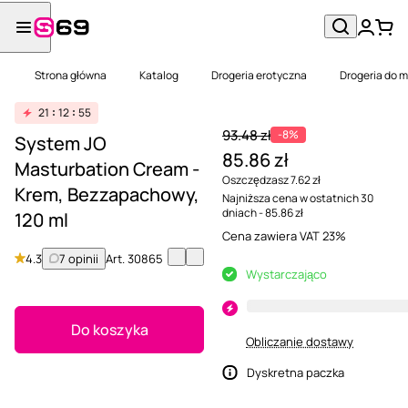
Strona główna
Katalog
Drogeria erotyczna
Drogeria do 
21
12
55
93.48 zł
-8%
System JO
85.86 zł
Masturbation Cream -
Oszczędzasz 7.62 zł
Krem, Bezzapachowy,
Najniższa cena w ostatnich 30
dniach - 85.86 zł
120 ml
Cena zawiera VAT 23%
4.3
7 opinii
Art.
30865
Wystarczająco
Do koszyka
Obliczanie dostawy
Dyskretna paczka