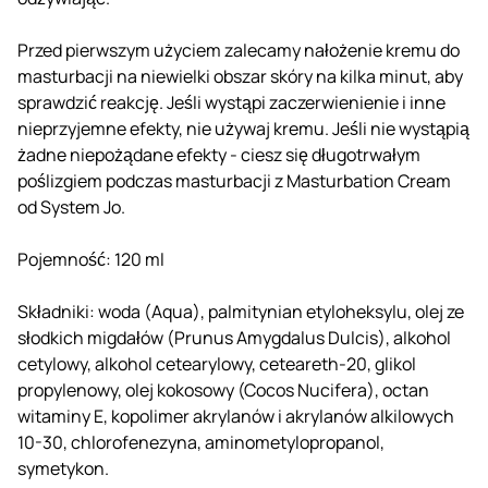
Przed pierwszym użyciem zalecamy nałożenie kremu do
masturbacji na niewielki obszar skóry na kilka minut, aby
sprawdzić reakcję. Jeśli wystąpi zaczerwienienie i inne
nieprzyjemne efekty, nie używaj kremu. Jeśli nie wystąpią
żadne niepożądane efekty - ciesz się długotrwałym
poślizgiem podczas masturbacji z Masturbation Cream
od System Jo.
Pojemność: 120 ml
Składniki: woda (Aqua), palmitynian etyloheksylu, olej ze
słodkich migdałów (Prunus Amygdalus Dulcis), alkohol
cetylowy, alkohol cetearylowy, ceteareth-20, glikol
propylenowy, olej kokosowy (Cocos Nucifera), octan
witaminy E, kopolimer akrylanów i akrylanów alkilowych
10-30, chlorofenezyna, aminometylopropanol,
symetykon.