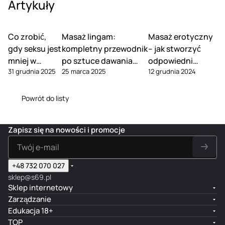
Artykuły
Co zrobić,
Masaż lingam:
Masaż erotyczny
gdy seksu jest
kompletny przewodnik
– jak stworzyć
mniej w
po sztuce dawania
odpowiedni
31 grudnia 2025
25 marca 2025
12 grudnia 2024
związku
rozkoszy
nastrój?
Powrót do listy
Zapisz się na nowości i promocje
+48 732 070 027
sklep@s69.pl
Sklep internetowy
Zarządzanie
Edukacja 18+
TOP