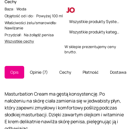
Cechy
Baza
:
Woda
Objętość od i do
:
Powyżej 100 ml
Wszystkie produkty System JO
Właściwości żelu/smarowidła
:
Nawilżanie
Wszystkie produkty kategorii
Przydział
:
Na żołądź penisa
Wszystkie cechy
W sklepie prezentujemy ceny
brutto.
Opis
Opinie
7
Cechy
Płatność
Dostawa
Masturbation Cream ma gęstą konsystencję. Po
nałożeniu na skórę ciała zamienia się w jedwabisty płyn,
który zapewni zmysłowy i komfortowy poślizg podczas
słodkiej masturbacji. Dzięki zawartym olejkom i witaminie
E krem delikatnie nawilża skórę penisa, pielęgnując ją i
odżywiając.