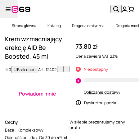
Strona główna
Katalog
Drogeria erotyczna
Drogeria męs
Krem wzmacniający
73.80 zł
erekcję AID Be
Boosted, 45 ml
Cena zawiera VAT 23%
Niedostępny
0
Brak ocen
Art.
12402
Obliczanie dostawy
Powiadom mnie
Dyskretna paczka
Cechy
W sklepie prezentujemy ceny
brutto.
Baza
:
Kompleksowy
Objętość od i do
:
Od 30 do 49 ml