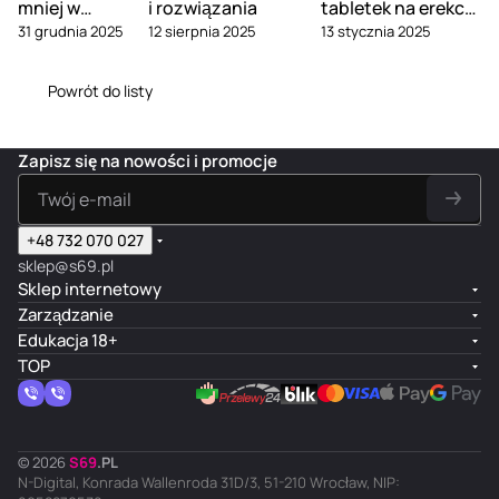
mniej w
i rozwiązania
tabletek na erekcję
31 grudnia 2025
12 sierpnia 2025
13 stycznia 2025
związku
2025 roku
Powrót do listy
Zapisz się na nowości i promocje
+48 732 070 027
sklep@s69.pl
Sklep internetowy
Zarządzanie
Edukacja 18+
TOP
© 2026
S
69
.
PL
N-Digital, Konrada Wallenroda 31D/3, 51-210 Wrocław, NIP: