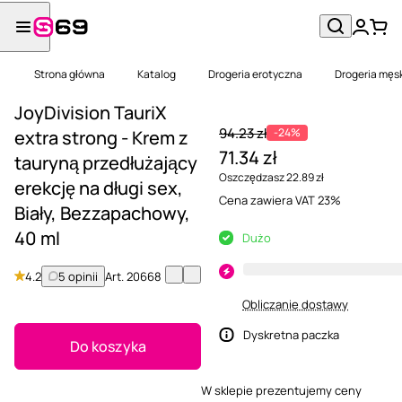
Strona główna
Katalog
Drogeria erotyczna
Drogeria męs
JoyDivision TauriX
94.23 zł
-24%
extra strong - Krem z
71.34 zł
tauryną przedłużający
Oszczędzasz 22.89 zł
erekcję na długi sex,
Cena zawiera VAT 23%
Biały, Bezzapachowy,
40 ml
Dużo
4.2
5 opinii
Art.
20668
Obliczanie dostawy
Dyskretna paczka
Do koszyka
W sklepie prezentujemy ceny