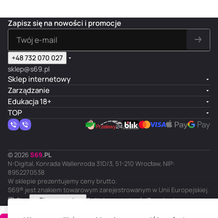
Zapisz się na nowości i promocje
+48 732 070 027
sklep@s69.pl
Sklep internetowy
Zarządzanie
Edukacja 18+
TOP
© 2026
S
69
.
PL
N-Digital, Konrada Wallenroda 31D/3, 51-210 Wrocław, NIP:
8952270538
W sklepie prezentujemy ceny brutto.
S69® jest znakiem towarowym zarejestrowanym w Unii Europejskiej.
PL
Ciemny motyw
Polityka prywatności
Regulamin