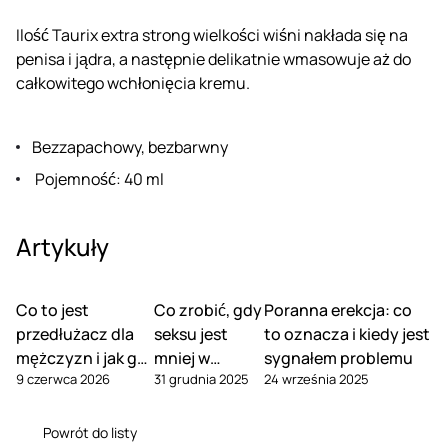
Ilość Taurix extra strong wielkości wiśni nakłada się na
penisa i jądra, a następnie delikatnie wmasowuje aż do
całkowitego wchłonięcia kremu.
Bezzapachowy, bezbarwny
Pojemność: 40 ml
Artykuły
Co to jest
Co zrobić, gdy
Poranna erekcja: co
przedłużacz dla
seksu jest
to oznacza i kiedy jest
mężczyzn i jak go
mniej w
sygnałem problemu
9 czerwca 2026
31 grudnia 2025
24 września 2025
używać
związku
Powrót do listy