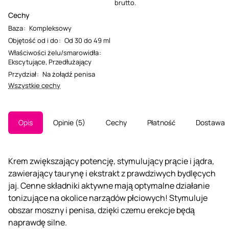
brutto.
Cechy
Baza
:
Kompleksowy
Objętość od i do
:
Od 30 do 49 ml
Właściwości żelu/smarowidła
:
Ekscytujące
,
Przedłużający
Przydział
:
Na żołądź penisa
Wszystkie cechy
Opis
Opinie
5
Cechy
Płatność
Dostawa
Krem zwiększający potencję, stymulujący prącie i jądra,
zawierający taurynę i ekstrakt z prawdziwych bydlęcych
jaj. Cenne składniki aktywne mają optymalne działanie
tonizujące na okolice narządów płciowych! Stymuluje
obszar moszny i penisa, dzięki czemu erekcje będą
naprawdę silne.