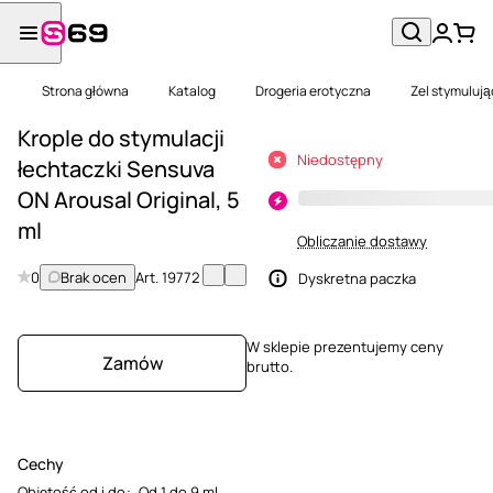
Strona główna
Katalog
Drogeria erotyczna
Zel stymulując
Krople do stymulacji
Niedostępny
łechtaczki Sensuva
ON Arousal Original, 5
ml
Obliczanie dostawy
0
Brak ocen
Art.
19772
Dyskretna paczka
W sklepie prezentujemy ceny
Zamów
brutto.
Cechy
Objętość od i do
:
Od 1 do 9 ml