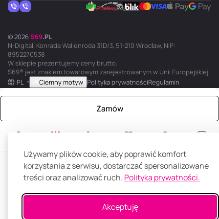
© 2026
S
69
.
PL
N-Digital, Konrada Wallenroda 31D/3, 51-210 Wrocław, NIP:
8952270538
W sklepie prezentujemy ceny brutto.
S69® jest znakiem towarowym zarejestrowanym w Unii Europejskiej.
PL
Ciemny motyw
Polityka prywatności
Regulamin
Zamów
Główna
Katalog
Koszyk
Ulubione
Panel klienta
Porównanie
Używamy plików cookie, aby poprawić komfort
korzystania z serwisu, dostarczać spersonalizowane
treści oraz analizować ruch.
Polityka prywatności.
Akceptuję