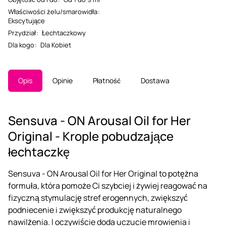
Właściwości żelu/smarowidła
:
Ekscytujące
Przydział
:
Łechtaczkowy
Dla kogo
:
Dla Kobiet
Opis
Opinie
Płatność
Dostawa
Sensuva - ON Arousal Oil for Her
Original - Krople pobudzające
łechtaczkę
Sensuva - ON Arousal Oil for Her Original to potężna
formuła, która pomoże Ci szybciej i żywiej reagować na
fizyczną stymulację stref erogennych, zwiększyć
podniecenie i zwiększyć produkcję naturalnego
nawilżenia. I oczywiście doda uczucie mrowienia i