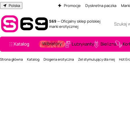
Polska
Promocje
Dyskretna paczka
Mark
S69
— Oficjalny sklep polskiej
marki erotycznej
Wibratory
Katalog
Lubrykanty
Bielizna
Kor
Strona główna
Katalog
Drogeria erotyczna
Zel stymulujący dla niej
Hot Er