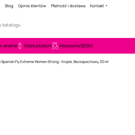
i
Blog
Opinie klientów
Płatność i dostawa
Kontakt
ki analne
Masturbatory
Akcesoria BDSM
o Spanish Fly Extreme Women Strong - Krople, Bezzapachowy, 30 ml