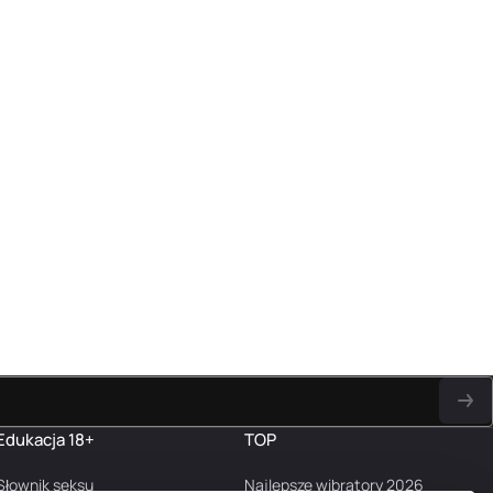
Edukacja 18+
TOP
Słownik seksu
Najlepsze wibratory 2026