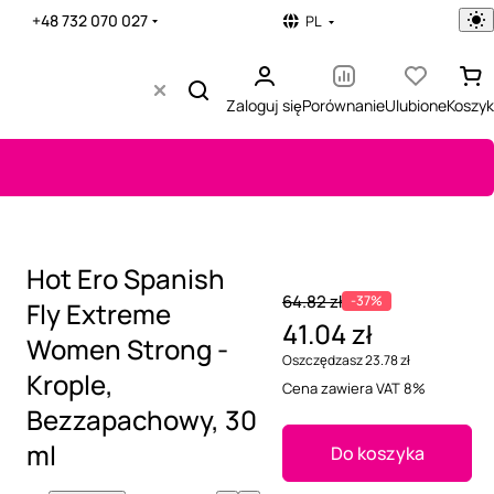
+48 732 070 027
PL
Zaloguj się
Porównanie
Ulubione
Koszyk
Hot Ero Spanish
64.82 zł
-37%
Fly Extreme
41.04 zł
Women Strong -
Oszczędzasz 23.78 zł
Krople,
Cena zawiera VAT 8%
Bezzapachowy, 30
ml
Do koszyka