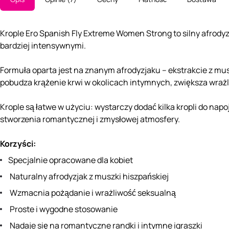
Krople Ero Spanish Fly Extreme Women Strong to silny afrodyz
bardziej intensywnymi.
Formuła oparta jest na znanym afrodyzjaku – ekstrakcie z mu
pobudza krążenie krwi w okolicach intymnych, zwiększa wrażli
Krople są łatwe w użyciu: wystarczy dodać kilka kropli do nap
stworzenia romantycznej i zmysłowej atmosfery.
Korzyści:
Specjalnie opracowane dla kobiet
Naturalny afrodyzjak z muszki hiszpańskiej
Wzmacnia pożądanie i wrażliwość seksualną
Proste i wygodne stosowanie
Nadaje się na romantyczne randki i intymne igraszki