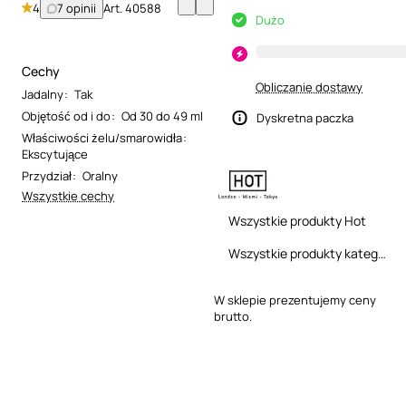
4
7 opinii
Art.
40588
Dużo
Cechy
Obliczanie dostawy
Jadalny
:
Tak
Objętość od i do
:
Od 30 do 49 ml
Dyskretna paczka
Właściwości żelu/smarowidła
:
Ekscytujące
Przydział
:
Oralny
Wszystkie cechy
Wszystkie produkty Hot
Wszystkie produkty kategorii
W sklepie prezentujemy ceny
brutto.