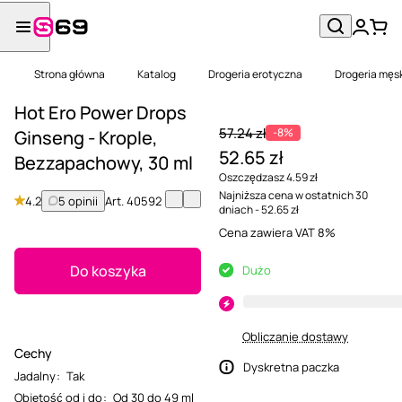
Strona główna
Katalog
Drogeria erotyczna
Drogeria męs
Hot Ero Power Drops
57.24 zł
-8%
Ginseng - Krople,
52.65 zł
Bezzapachowy, 30 ml
Oszczędzasz 4.59 zł
Najniższa cena w ostatnich 30
4.2
5 opinii
Art.
40592
dniach - 52.65 zł
Cena zawiera VAT 8%
Do koszyka
Dużo
Obliczanie dostawy
Cechy
Dyskretna paczka
Jadalny
:
Tak
Objętość od i do
:
Od 30 do 49 ml