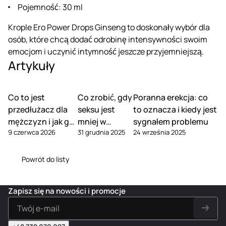
Pojemność: 30 ml
Krople Ero Power Drops Ginseng to doskonały wybór dla
osób, które chcą dodać odrobinę intensywności swoim
emocjom i uczynić intymność jeszcze przyjemniejszą.
Artykuły
Co to jest
Co zrobić, gdy
Poranna erekcja: co
przedłużacz dla
seksu jest
to oznacza i kiedy jest
mężczyzn i jak go
mniej w
sygnałem problemu
9 czerwca 2026
31 grudnia 2025
24 września 2025
używać
związku
Powrót do listy
Zapisz się na nowości i promocje