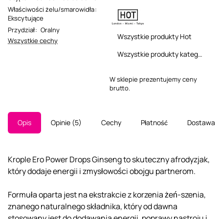
Właściwości żelu/smarowidła
:
Ekscytujące
Przydział
:
Oralny
Wszystkie produkty Hot
Wszystkie cechy
Wszystkie produkty kategorii
W sklepie prezentujemy ceny
brutto.
Opis
Opinie
5
Cechy
Płatność
Dostawa
Krople Ero Power Drops Ginseng to skuteczny afrodyzjak,
który dodaje energii i zmysłowości obojgu partnerom.
Formuła oparta jest na ekstrakcie z korzenia żeń-szenia,
znanego naturalnego składnika, który od dawna
stosowany jest do dodawania energii, poprawy nastroju i