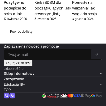
Pozytywne
Kink i BDSM dla
Pomysły na
podejście do
początkujących: Jak
wiązania: jak
seksu: Jak
stworzyć „listę
wygląda sesja
17 kwietnia 2026
3 kwietnia 2026
4 grudnia 2024
przestać
zgody” i omówić
BDSM z
obwiniać się za
słowa-
erotycznymi
swoje fantazje
bezpieczeństwa
zabawkami?
Powrót do listy
Zapisz się na nowości i promocje
+48 732 070 027
sklep@s69.pl
Sklep internetowy
Zarządzanie
Edukacja 18+
TOP