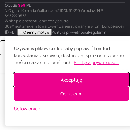
© 2026
S
69
.
PL
N-Digital, Konrada Wallenroda 31D/3, 51-210 Wrocław, NIP:
8952270538
W sklepie prezentujemy ceny brutto.
S69® jest znakiem towarowym zarejestrowanym w Unii Europejskiej.
PL
Ciemny motyw
Polityka prywatności
Regulamin
Zamów
Używamy plików cookie, aby poprawić komfort
korzystania z serwisu, dostarczać spersonalizowane
treści oraz analizować ruch.
Polityka prywatności.
Główna
Katalog
Koszyk
Ulubione
Panel klienta
Porównanie
Akceptuję
Odrzucam
Ustawienia