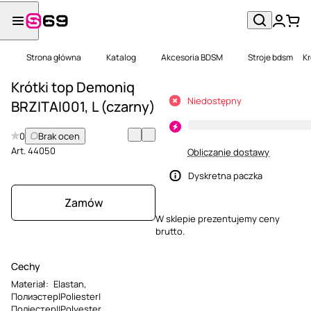
Strona główna
Katalog
Akcesoria BDSM
Stroje bdsm
Kr
Krótki top Demoniq
Niedostępny
BRZITAI001, L (czarny)
0
Brak ocen
Art.
44050
Obliczanie dostawy
Dyskretna paczka
Zamów
W sklepie prezentujemy ceny
brutto.
Cechy
Materiał
:
Elastan
,
Полиэстер|Poliester|
Поліестер||Polyester