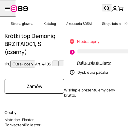
Strona główna
Katalog
Akcesoria BDSM
Stroje bdsm
Kr
Krótki top Demoniq
Niedostępny
BRZITAI001, S
(czarny)
Obliczanie dostawy
0
Brak ocen
Art.
44051
Dyskretna paczka
Zamów
W sklepie prezentujemy ceny
brutto.
Cechy
Materiał
:
Elastan
,
Полиэстер|Poliester|