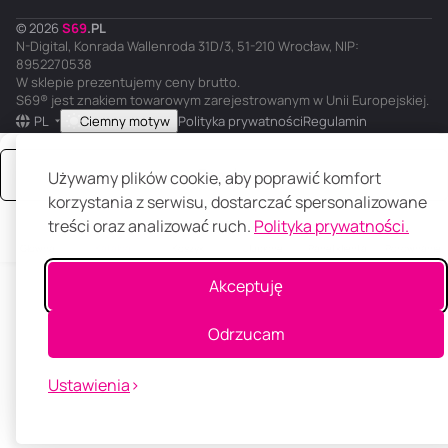
© 2026
S
69
.
PL
N-Digital, Konrada Wallenroda 31D/3, 51-210 Wrocław, NIP:
8952270538
W sklepie prezentujemy ceny brutto.
S69® jest znakiem towarowym zarejestrowanym w Unii Europejskiej.
PL
Ciemny motyw
Polityka prywatności
Regulamin
Zamów
Używamy plików cookie, aby poprawić komfort
korzystania z serwisu, dostarczać spersonalizowane
treści oraz analizować ruch.
Polityka prywatności.
Główna
Katalog
Koszyk
Ulubione
Panel klienta
Porównanie
Akceptuję
Odrzucam
Ustawienia