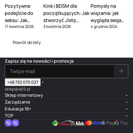
Pozytywne
Kink i BDSM dla
Pomysły na
podejście do
początkujących: Jak
wiązania: jak
seksu: Jak
stworzyć „listę
wygląda sesja
17 kwietnia 2026
3 kwietnia 2026
4 grudnia 2024
przestać
zgody” i omówić
BDSM z
obwiniać się za
słowa-
erotycznymi
swoje fantazje
bezpieczeństwa
zabawkami?
Powrót do listy
Zapisz się na nowości i promocje
+48 732 070 027
sklep@s69.pl
Sklep internetowy
Zarządzanie
Edukacja 18+
TOP