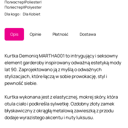
Полиэстер|Poliester|
Поліестер||Polyester
Dla kogo
:
Dla Kobiet
Opis
Opinie
Płatność
Dostawa
Kurtka Demoniq MARTHA001 to intrygujący i seksowny
element garderoby inspirowany odważną estetyką mody
lat 90. Zaprojektowano ją z myślą o odważnych
stylizacjach, które łączą w sobie prowokację, styl i
pewność siebie.
Kurtka wykonana jest z elastycznej, mokrej skóry, która
otula ciało i podkreśla sylwetkę. Ozdobny złoty zamek
błyskawiczny z okrągłą metalową zawieszką z przodu
dodaje wyrazistego akcentu i nuty luksusu.