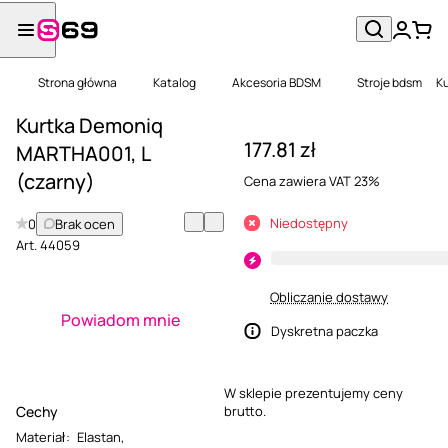
Strona główna
Katalog
Akcesoria BDSM
Stroje bdsm
Ku
Kurtka Demoniq
177.81 zł
MARTHA001, L
(czarny)
Cena zawiera VAT 23%
Niedostępny
0
Brak ocen
Art.
44059
Obliczanie dostawy
Powiadom mnie
Dyskretna paczka
W sklepie prezentujemy ceny
Cechy
brutto.
Materiał
:
Elastan
,