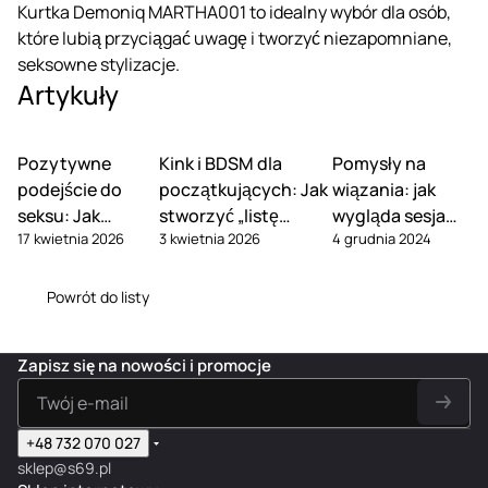
Kurtka Demoniq MARTHA001 to idealny wybór dla osób,
które lubią przyciągać uwagę i tworzyć niezapomniane,
seksowne stylizacje.
Artykuły
Pozytywne
Kink i BDSM dla
Pomysły na
podejście do
początkujących: Jak
wiązania: jak
seksu: Jak
stworzyć „listę
wygląda sesja
17 kwietnia 2026
3 kwietnia 2026
4 grudnia 2024
przestać
zgody” i omówić
BDSM z
obwiniać się za
słowa-
erotycznymi
swoje fantazje
bezpieczeństwa
zabawkami?
Powrót do listy
Zapisz się na nowości i promocje
+48 732 070 027
sklep@s69.pl