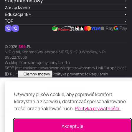
Sklep internetowy
Zarządzanie
Edukacja 18+
TOP
© 2026
S
69
.
PL
N-Digital, Konrada Wallenroda 31D/3, 51-210 Wrocław, NIP:
8952270538
W sklepie prezentujemy ceny brutto.
S69® jest znakiem towarowym zarejestrowanym w Unii Europejskiej.
PL
Ciemny motyw
Polityka prywatności
Regulamin
Powiadom mnie
Używamy plików cookie, aby poprawić komfort
korzystania z serwisu, dostarczać spersonalizowane
treści oraz analizować ruch.
Polityka prywatności.
Główna
Katalog
Koszyk
Ulubione
Panel klienta
Porównanie
Akceptuję