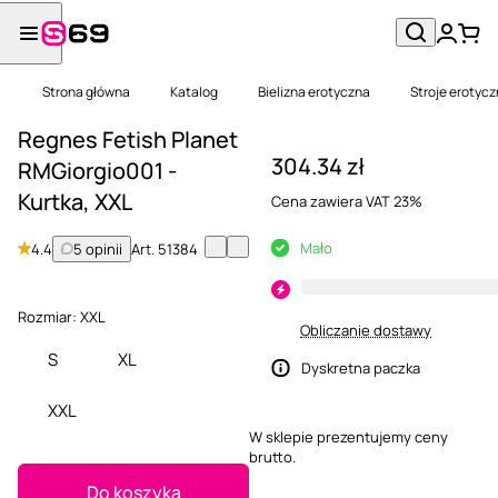
Strona główna
Katalog
Bielizna erotyczna
Stroje erotyc
Regnes Fetish Planet
304.34 zł
RMGiorgio001 -
Kurtka, XXL
Cena zawiera VAT 23%
Mało
4.4
5 opinii
Art.
51384
Rozmiar:
XXL
Obliczanie dostawy
S
XL
Dyskretna paczka
XXL
W sklepie prezentujemy ceny
brutto.
Do koszyka