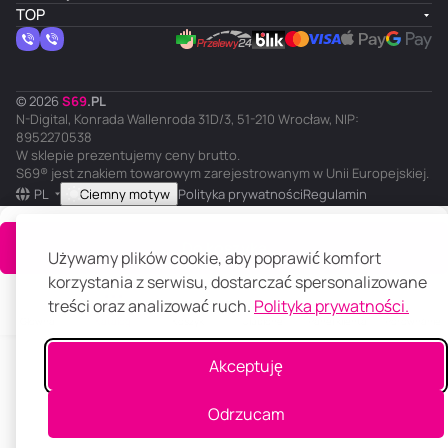
TOP
© 2026
S
69
.
PL
N-Digital, Konrada Wallenroda 31D/3, 51-210 Wrocław, NIP:
8952270538
W sklepie prezentujemy ceny brutto.
S69® jest znakiem towarowym zarejestrowanym w Unii Europejskiej.
PL
Ciemny motyw
Polityka prywatności
Regulamin
Do koszyka
Używamy plików cookie, aby poprawić komfort
korzystania z serwisu, dostarczać spersonalizowane
treści oraz analizować ruch.
Polityka prywatności.
Główna
Katalog
Koszyk
Ulubione
Panel klienta
Porównanie
Akceptuję
Odrzucam