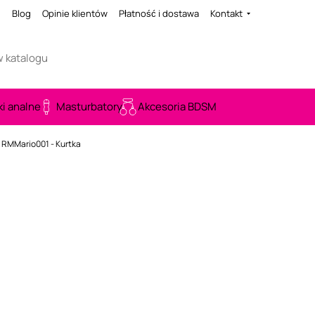
i
Blog
Opinie klientów
Płatność i dostawa
Kontakt
ki analne
Masturbatory
Akcesoria BDSM
 RMMario001 - Kurtka