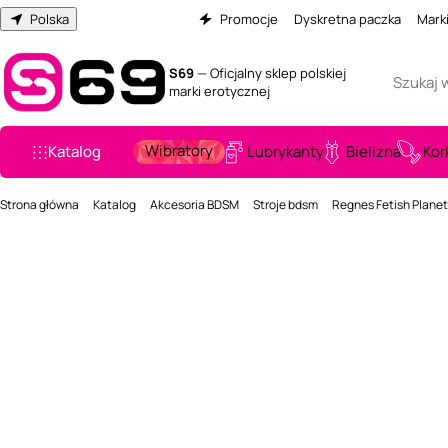
Polska
Promocje
Dyskretna paczka
Mark
S69
— Oficjalny sklep polskiej
marki erotycznej
Wibratory
Katalog
Lubrykanty
Bielizna
Kor
Strona główna
Katalog
Akcesoria BDSM
Stroje bdsm
Regnes Fetish Planet