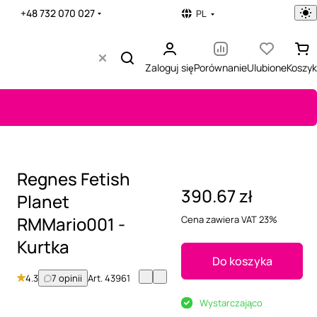
+48 732 070 027
PL
Zaloguj się
Porównanie
Ulubione
Koszyk
Regnes Fetish
390.67 zł
Planet
RMMario001 -
Cena zawiera VAT 23%
Kurtka
Do koszyka
4.3
7 opinii
Art.
43961
Wystarczająco