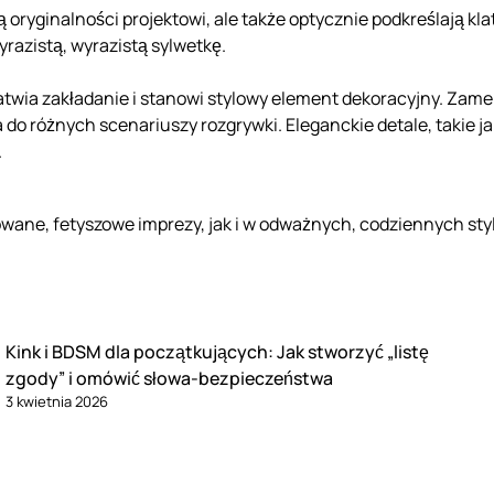
 oryginalności projektowi, ale także optycznie podkreślają klat
razistą, wyrazistą sylwetkę.
atwia zakładanie i stanowi stylowy element dekoracyjny. Zamek
a do różnych scenariuszy rozgrywki. Eleganckie detale, takie 
.
wane, fetyszowe imprezy, jak i w odważnych, codziennych styl
Kink i BDSM dla początkujących: Jak stworzyć „listę
zgody” i omówić słowa-bezpieczeństwa
3 kwietnia 2026