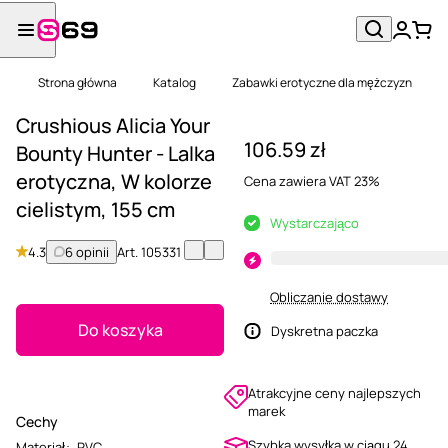
Strona główna
Katalog
Zabawki erotyczne dla mężczyzn
Crushious Alicia Your
106.59 zł
Bounty Hunter - Lalka
erotyczna, W kolorze
Cena zawiera VAT 23%
cielistym, 155 cm
Wystarczająco
4.3
6 opinii
Art.
105331
Obliczanie dostawy
Do koszyka
Dyskretna paczka
Atrakcyjne ceny najlepszych
marek
Cechy
Szybka wysyłka w ciągu 24
Materiał
:
PVC