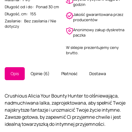
godzin
Długość od i do
:
Ponad 30 cm
Długość, cm
:
155
Jakość gwarantowana przez
producentów
Zasilanie
:
Bez zasilania / Nie
dotyczy
Anonimowy zakup dyskretna
paczka
W sklepie prezentujemy ceny
brutto.
Opis
Opinie
6
Płatność
Dostawa
Crushious Alicia Your Bounty Hunter to olśniewająca,
nadmuchiwana lalka, zaprojektowana, aby spełnić Twoje
najskrytsze fantazje i urozmaicić Twoje życie intymne.
Zawsze gotowa, by zapewnić Ci przyjemne chwile i jest
idealną towarzyszką do intymnej przyjemności.