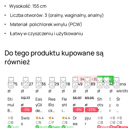
Wysokość: 155 cm
Liczba otworów: 3 (oralny, waginalny, analny)
Materiał: polichlorek winylu (PCW)
Łatwy w czyszczeniu i użytkowaniu
Do tego produktu kupowane są
również
24
01
22
Nowość
38.75
106.27
58.36
49.29
81.18
51.49
52.89
43.42
48.61
Cena
zł
zł
zł
zł
zł
zł
zł
zł
zł
wkrót
112.77
55.97
69.05
Sti
Eas
Rea
Fle
Sh
S
Śr
mul
yGli
lRo
shl
ots
p
o
zł
zł
zł
-6%
-8%
-23%
8
de
ck
igh
Toy
r
d
S8
Sen
Rev
t
s
a
ek
Swis
Dr
pju
0
4.4
4
4.4
0
0
0
Org
siti
ive
Re
Rej
y
cz
0
5
7
5
0
0
0
s
ea
r
Dużo
Wystarczająco
Dużo
Dużo
Niedostępny
Niedostę
Nied
anic
ve
Rev
ne
uve
c
ys