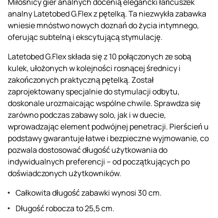
Miłośnicy gier analnych docenią elegancki łańcuszek
analny Latetobed G.Flex z pętelką. Ta niezwykła zabawka
wniesie mnóstwo nowych doznań do życia intymnego,
oferując subtelną i ekscytującą stymulację.
Latetobed G.Flex składa się z 10 połączonych ze sobą
kulek, ułożonych w kolejności rosnącej średnicy i
zakończonych praktyczną pętelką. Został
zaprojektowany specjalnie do stymulacji odbytu,
doskonale urozmaicając wspólne chwile. Sprawdza się
zarówno podczas zabawy solo, jak i w duecie,
wprowadzając element podwójnej penetracji. Pierścień u
podstawy gwarantuje łatwe i bezpieczne wyjmowanie, co
pozwala dostosować długość użytkowania do
indywidualnych preferencji – od początkujących po
doświadczonych użytkowników.
Całkowita długość zabawki wynosi 30 cm.
Długość robocza to 25,5 cm.