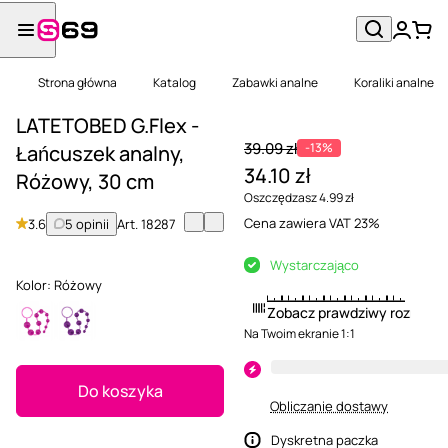
Strona główna
Katalog
Zabawki analne
Koraliki analne
LATETOBED G.Flex -
39.09 zł
-13%
Łańcuszek analny,
34.10 zł
Różowy, 30 cm
Oszczędzasz 4.99 zł
Cena zawiera VAT 23%
3.6
5 opinii
Art.
18287
Wystarczająco
Kolor:
Różowy
Zobacz prawdziwy rozmiar
Na Twoim ekranie 1:1
Do koszyka
Obliczanie dostawy
Dyskretna paczka