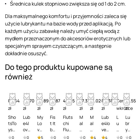
Średnica kulek stopniowo zwiększa się od 1 do 2 cm.
Dla maksymalnego komfortu i przyjemności zaleca się
użycie lubrykantu na bazie wody przed aplikacją. Po
każdym użyciu zabawkę należy umyć ciepłą wodą z
mydłem przeznaczonym do akcesoriów erotycznych lub
specjalnym sprayem czyszczącym, a następnie
dokładnie osuszyć.
Do tego produktu kupowane są
również
83.64
46.70
48.89
61.87
49.95
87.33
91.02
80.38
Cena
18.55
zł
zł
zł
zł
zł
zł
zł
zł
wkrótce
zł
Sho
Lub
My
Fis
Fluts
M
M
Lub
L
Lu
tsTo
e4l
Lo
t It
chi
al
al
e4lo
u
br
ys
ove
ve
by
Fluts
e!
e!
vers
b
yk
Fist
rs A
An
Sh
chi
W
Po
Ana
r
an
0
0
5
0
0
0
4
4
0
0