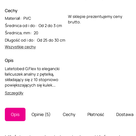
Cechy
W sklepie prezentujemy ceny
Materiał
:
PVC
brutto.
Średnica od i do
:
Od 2 do 3 cm
Średnica, mm
:
20
Długość od i do
:
Od 25 do 30 cm
Wszystkie cechy
Opis
Latetobed G.Flex to elegancki
łańcuszek analny z pętelką,
składający się z 10 stopniowo
powiększających się kulek.
Zabawka została zaprojektowana
Szczegóły
do stymulacji odbytu, oferując
wszechstronność użytkowania
zarówno solo, jak i w duecie.
Łatwe i bezpieczne wyjmowanie
Opis
Opinie
5
Cechy
Płatność
Dostawa
zapewnia praktyczny pierścień u
podstawy.