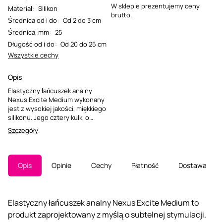
W sklepie prezentujemy ceny
Materiał
:
Silikon
brutto.
Średnica od i do
:
Od 2 do 3 cm
Średnica, mm
:
25
Długość od i do
:
Od 20 do 25 cm
Wszystkie cechy
Opis
Elastyczny łańcuszek analny
Nexus Excite Medium wykonany
jest z wysokiej jakości, miękkiego
silikonu. Jego cztery kulki o
średnicy 2,5 cm zapewniają
Szczegóły
delikatną stymulację, odpowiednią
zarówno dla początkujących, jak i
doświadczonych użytkowników.
Wyposażony jest w wygodny
Opis
Opinie
Cechy
Płatność
Dostawa
pierścień ułatwiający obsługę.
Elastyczny łańcuszek analny Nexus Excite Medium to
produkt zaprojektowany z myślą o subtelnej stymulacji.