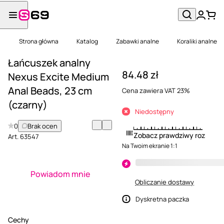
Strona główna
Katalog
Zabawki analne
Koraliki analne
Łańcuszek analny
84.48 zł
Nexus Excite Medium
Anal Beads, 23 cm
Cena zawiera VAT 23%
(czarny)
Niedostępny
0
Brak ocen
Zobacz prawdziwy rozmiar
Art.
63547
Na Twoim ekranie 1:1
Powiadom mnie
Obliczanie dostawy
Dyskretna paczka
Cechy