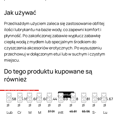
Jak używać
Przed każdym użyciem zaleca się zastosowanie obfitej
ilości lubrykantu na bazie wody, co zapewni komfort i
płynność. Po zakończonej zabawie wypłucz zabawkę
ciepłą wodą z mydłem lub specjalnym środkiem do
czyszczenia akcesoriów erotycznych. Po wysuszeniu
przechowuj w dołączonym etui lub w suchym i czystym
miejscu.
Do tego produktu kupowane są
również
+18 pokaż zdjęcia
Premium
46.58
156.16
75.68
43.60
34.44
49.69
31.98
57.81
55.97
96.67
zł
zł
zł
zł
zł
zł
zł
zł
zł
zł
37.91
45.81
65.96
Lub
Cr
M
M
intt
S-
Lu