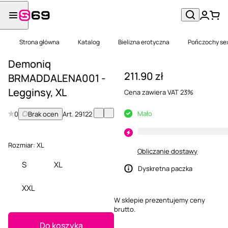
Strona główna
Katalog
Bielizna erotyczna
Pończochy se
Demoniq
211.90 zł
BRMADDALENA001 -
Legginsy, XL
Cena zawiera VAT 23%
Mało
0
Brak ocen
Art.
29122
Rozmiar:
XL
Obliczanie dostawy
S
XL
Dyskretna paczka
XXL
W sklepie prezentujemy ceny
brutto.
Do koszyka