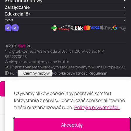
Sklep internetowy
Zarządzanie
Edukacja 18+
TOP
© 2026
S
69
.
PL
N-Digital, Konrada Wallenroda 31D/3, 51-210 Wrocław, NIP:
8952270538
W sklepie prezentujemy ceny brutto.
S69® jest znakiem towarowym zarejestrowanym w Unii Europejskiej.
PL
Ciemny motyw
Polityka prywatności
Regulamin
Do koszyka
Używamy plików cookie, aby poprawić komfort
korzystania z serwisu, dostarczać spersonalizowane
treści oraz analizować ruch.
Polityka prywatności.
Główna
Katalog
Koszyk
Ulubione
Panel klienta
Porównanie
Akceptuję