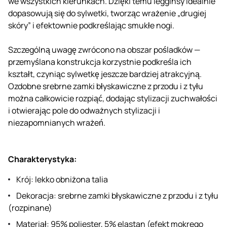
we wszystkich kierunkach. Dzięki temu legginsy idealnie
dopasowują się do sylwetki, tworząc wrażenie „drugiej
skóry” i efektownie podkreślając smukłe nogi.
Szczególną uwagę zwrócono na obszar pośladków —
przemyślana konstrukcja korzystnie podkreśla ich
kształt, czyniąc sylwetkę jeszcze bardziej atrakcyjną.
Ozdobne srebrne zamki błyskawiczne z przodu i z tyłu
można całkowicie rozpiąć, dodając stylizacji zuchwałości
i otwierając pole do odważnych stylizacji i
niezapomnianych wrażeń.
Charakterystyka:
Krój: lekko obniżona talia
Dekoracja: srebrne zamki błyskawiczne z przodu i z tyłu
(rozpinane)
Materiał: 95% poliester, 5% elastan (efekt mokrego