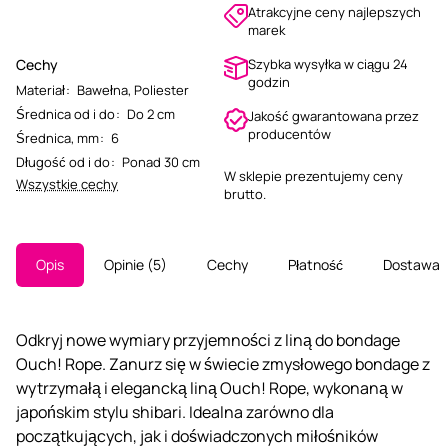
Atrakcyjne ceny najlepszych
marek
Cechy
Szybka wysyłka w ciągu 24
godzin
Materiał
:
Bawełna
,
Poliester
Średnica od i do
:
Do 2 cm
Jakość gwarantowana przez
producentów
Średnica, mm
:
6
Długość od i do
:
Ponad 30 cm
W sklepie prezentujemy ceny
Wszystkie cechy
brutto.
Opis
Opinie
5
Cechy
Płatność
Dostawa
Odkryj nowe wymiary przyjemności z liną do bondage
Ouch! Rope. Zanurz się w świecie zmysłowego bondage z
wytrzymałą i elegancką liną Ouch! Rope, wykonaną w
japońskim stylu shibari. Idealna zarówno dla
początkujących, jak i doświadczonych miłośników