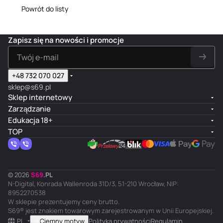
fantazje
seksu
Powrót do listy
Zapisz się na nowości i promocje
+48 732 070 027
sklep@s69.pl
Sklep internetowy
Zarządzanie
Edukacja 18+
TOP
© 2026
S
69
.
PL
N-Digital, Konrada Wallenroda 31D/3, 51-210 Wrocław, NIP:
8952270538
W sklepie prezentujemy ceny brutto.
S69® jest znakiem towarowym zarejestrowanym w Unii Europejskiej.
PL
Ciemny motyw
Polityka prywatności
Regulamin