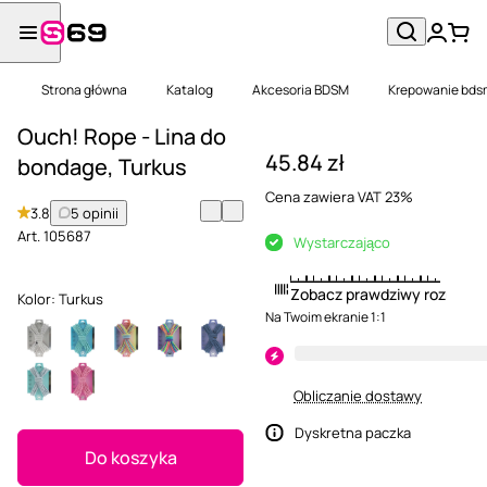
Strona główna
Katalog
Akcesoria BDSM
Krepowanie bds
Ouch! Rope - Lina do
45.84 zł
bondage, Turkus
Cena zawiera VAT 23%
3.8
5 opinii
Art.
105687
Wystarczająco
Zobacz prawdziwy rozmiar
Kolor:
Turkus
Na Twoim ekranie 1:1
Obliczanie dostawy
Dyskretna paczka
Do koszyka