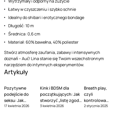
Wytrzymały i odporny na zużycie
Łatwy w czyszczeniu i szybko schnie
Idealny do shibari i erotycznego bondage
Długość: 10 m
Średnica: 0,6 cm
Materiał: 60% bawełna, 40% poliester
Stwórz atmosferę zaufania, zabawy i intensywnych
doznań – Auć! Lina stanie się Twoim wszechstronnym
narzędziem do intymnych eksperymentów.
Artykuły
Pozytywne
Kink i BDSM dla
Breath play,
podejście do
początkujących: Jak
czyli
seksu: Jak
stworzyć „listę zgody”
kontrolowane
17 kwietnia 2026
3 kwietnia 2026
2 stycznia 2025
przestać obwiniać
i omówić słowa-
duszenie
się za swoje
bezpieczeństwa
podczas