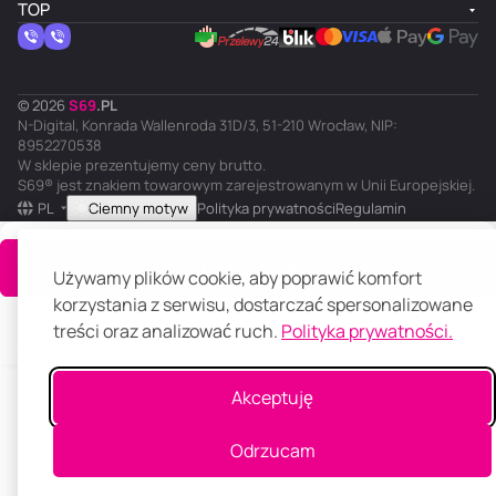
TOP
© 2026
S
69
.
PL
N-Digital, Konrada Wallenroda 31D/3, 51-210 Wrocław, NIP:
8952270538
W sklepie prezentujemy ceny brutto.
S69® jest znakiem towarowym zarejestrowanym w Unii Europejskiej.
PL
Ciemny motyw
Polityka prywatności
Regulamin
Do koszyka
Używamy plików cookie, aby poprawić komfort
korzystania z serwisu, dostarczać spersonalizowane
treści oraz analizować ruch.
Polityka prywatności.
Główna
Katalog
Koszyk
Ulubione
Panel klienta
Porównanie
Akceptuję
Odrzucam