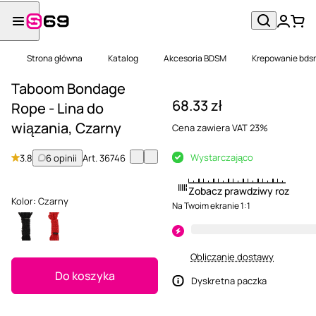
Strona główna
Katalog
Akcesoria BDSM
Krepowanie bds
Taboom Bondage
68.33 zł
Rope - Lina do
wiązania, Czarny
Cena zawiera VAT 23%
Wystarczająco
3.8
6 opinii
Art.
36746
Zobacz prawdziwy rozmiar
Kolor:
Czarny
Na Twoim ekranie 1:1
Obliczanie dostawy
Do koszyka
Dyskretna paczka