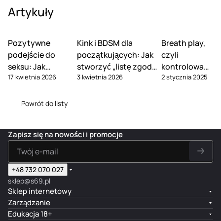
Artykuły
Pozytywne
Kink i BDSM dla
Breath play,
podejście do
początkujących: Jak
czyli
seksu: Jak
stworzyć „listę zgody”
kontrolowane
17 kwietnia 2026
3 kwietnia 2026
2 stycznia 2025
przestać obwiniać
i omówić słowa-
duszenie
się za swoje
bezpieczeństwa
podczas
fantazje
seksu
Powrót do listy
Zapisz się na nowości i promocje
+48 732 070 027
sklep@s69.pl
Sklep internetowy
Zarządzanie
Edukacja 18+