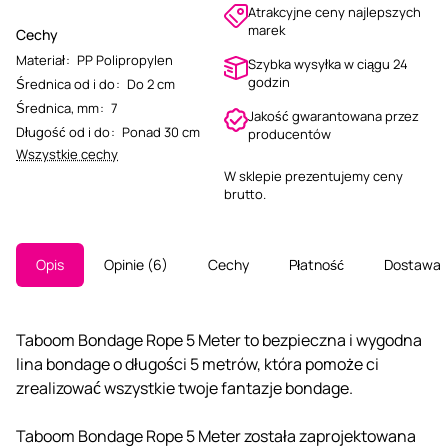
Atrakcyjne ceny najlepszych
marek
Cechy
Materiał
:
PP Polipropylen
Szybka wysyłka w ciągu 24
godzin
Średnica od i do
:
Do 2 cm
Średnica, mm
:
7
Jakość gwarantowana przez
Długość od i do
:
Ponad 30 cm
producentów
Wszystkie cechy
W sklepie prezentujemy ceny
brutto.
Opis
Opinie
6
Cechy
Płatność
Dostawa
Taboom Bondage Rope 5 Meter to bezpieczna i wygodna
lina bondage o długości 5 metrów, która pomoże ci
zrealizować wszystkie twoje fantazje bondage.
Taboom Bondage Rope 5 Meter została zaprojektowana