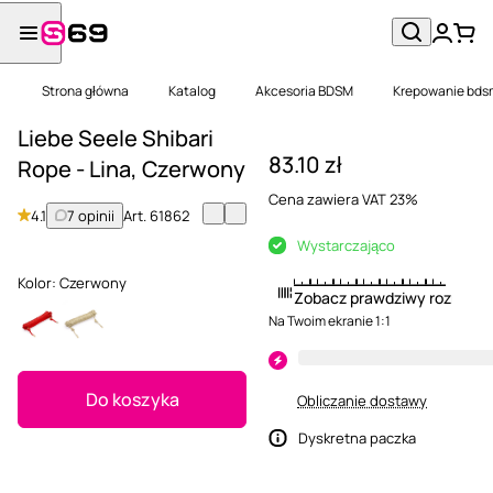
Strona główna
Katalog
Akcesoria BDSM
Krepowanie bds
Liebe Seele Shibari
83.10 zł
Rope - Lina, Czerwony
Cena zawiera VAT 23%
4.1
7 opinii
Art.
61862
Wystarczająco
Kolor:
Czerwony
Zobacz prawdziwy rozmiar
Na Twoim ekranie 1:1
Do koszyka
Obliczanie dostawy
Dyskretna paczka