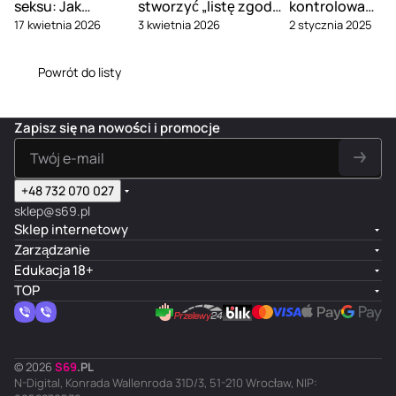
seksu: Jak
stworzyć „listę zgody”
kontrolowane
17 kwietnia 2026
3 kwietnia 2026
2 stycznia 2025
przestać obwiniać
i omówić słowa-
duszenie
się za swoje
bezpieczeństwa
podczas
fantazje
seksu
Powrót do listy
Zapisz się na nowości i promocje
+48 732 070 027
sklep@s69.pl
Sklep internetowy
Zarządzanie
Edukacja 18+
TOP
© 2026
S
69
.
PL
N-Digital, Konrada Wallenroda 31D/3, 51-210 Wrocław, NIP: