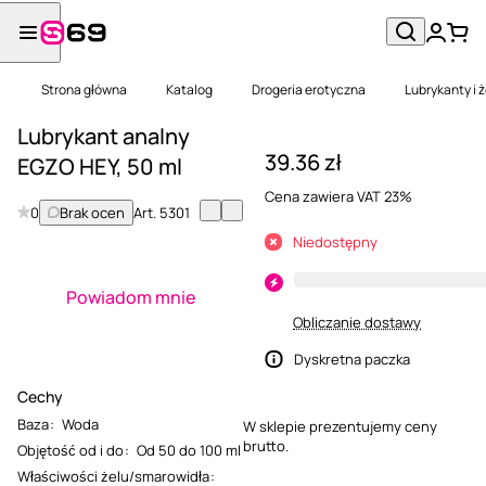
Strona główna
Katalog
Drogeria erotyczna
Lubrykanty i 
Lubrykant analny
39.36 zł
EGZO HEY, 50 ml
Cena zawiera VAT 23%
0
Brak ocen
Art.
5301
Niedostępny
Powiadom mnie
Obliczanie dostawy
Dyskretna paczka
Cechy
Baza
:
Woda
W sklepie prezentujemy ceny
brutto.
Objętość od i do
:
Od 50 do 100 ml
Właściwości żelu/smarowidła
: