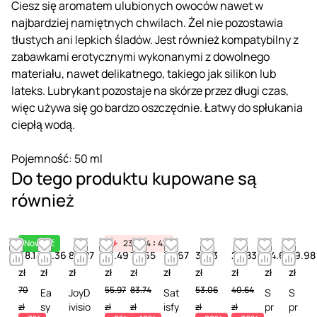
Ciesz się aromatem ulubionych owoców nawet w
najbardziej namiętnych chwilach. Żel nie pozostawia
tłustych ani lepkich śladów. Jest również kompatybilny z
zabawkami erotycznymi wykonanymi z dowolnego
materiału, nawet delikatnego, takiego jak silikon lub
lateks. Lubrykant pozostaje na skórze przez długi czas,
więc używa się go bardzo oszczędnie. Łatwy do spłukania
ciepłą wodą.
Pojemność: 50 ml
Do tego produktu kupowane są
również
Nowość
23
04
45
68.14
58.36
86.27
51.49
73.65
35.67
38.13
25.83
24.60
29.98
zł
zł
zł
zł
zł
zł
zł
zł
zł
zł
70
55.97
83.74
53.06
40.64
Ea
JoyD
Sat
S
S
sy
ivisio
isfy
pr
pr
zł
zł
zł
zł
zł