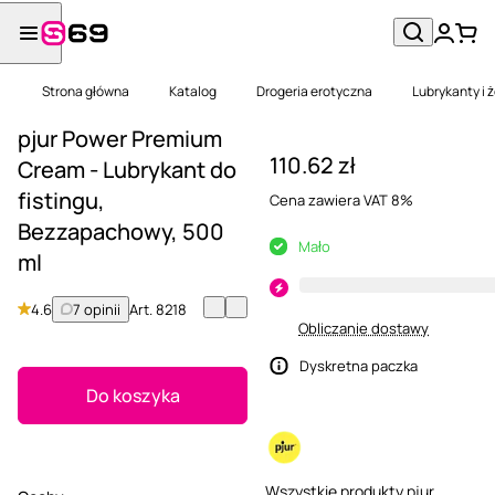
Strona główna
Katalog
Drogeria erotyczna
Lubrykanty i 
pjur Power Premium
110.62 zł
Cream - Lubrykant do
fistingu,
Cena zawiera VAT 8%
Bezzapachowy, 500
Mało
ml
4.6
7 opinii
Art.
8218
Obliczanie dostawy
Dyskretna paczka
Do koszyka
Wszystkie produkty pjur