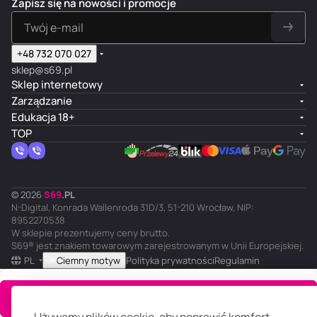
Zapisz się na nowości i promocje
+48 732 070 027
sklep@s69.pl
Sklep internetowy
Zarządzanie
Edukacja 18+
TOP
© 2026
S
69
.
PL
N-Digital, Konrada Wallenroda 31D/3, 51-210 Wrocław, NIP:
8952270538
W sklepie prezentujemy ceny brutto.
S69® jest znakiem towarowym zarejestrowanym w Unii Europejskiej.
PL
Ciemny motyw
Polityka prywatności
Regulamin
Do koszyka