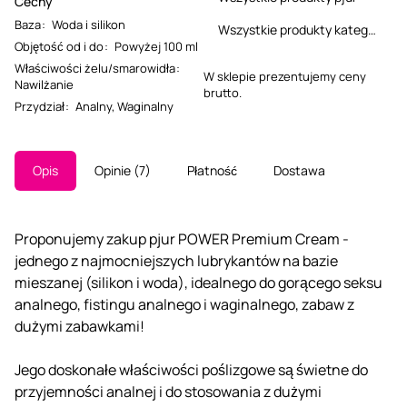
Cechy
Baza
:
Woda i silikon
Wszystkie produkty kategorii
Objętość od i do
:
Powyżej 100 ml
Właściwości żelu/smarowidła
:
W sklepie prezentujemy ceny
Nawilżanie
brutto.
Przydział
:
Analny
,
Waginalny
Opis
Opinie
7
Płatność
Dostawa
Proponujemy zakup pjur POWER Premium Cream -
jednego z najmocniejszych lubrykantów na bazie
mieszanej (silikon i woda), idealnego do gorącego seksu
analnego, fistingu analnego i waginalnego, zabaw z
dużymi zabawkami!
Jego doskonałe właściwości poślizgowe są świetne do
przyjemności analnej i do stosowania z dużymi