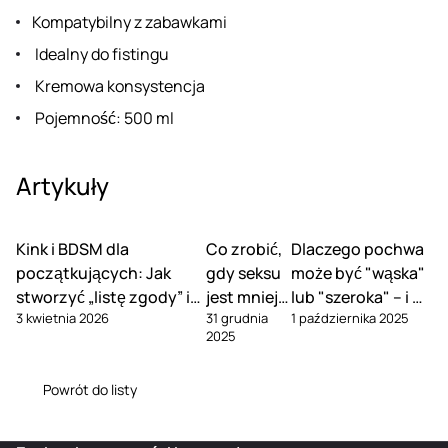
Kompatybilny z zabawkami
Idealny do fistingu
Kremowa konsystencja
Pojemność: 500 ml
Artykuły
Kink i BDSM dla
Co zrobić,
Dlaczego pochwa
początkujących: Jak
gdy seksu
może być "wąska"
stworzyć „listę zgody” i
jest mniej
lub "szeroka" – i co
3 kwietnia 2026
31 grudnia
1 października 2025
omówić słowa-
w związku
z tym zrobić
2025
bezpieczeństwa
Powrót do listy