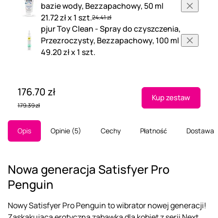
bazie wody, Bezzapachowy, 50 ml
21.72 zł x 1 szt.
24.41 zł
pjur Toy Clean - Spray do czyszczenia,
Przezroczysty, Bezzapachowy, 100 ml
49.20 zł x 1 szt.
176.70 zł
Kup zestaw
179.39 zł
Opis
Opinie
5
Cechy
Płatność
Dostawa
Nowa generacja Satisfyer Pro
Penguin
Nowy Satisfyer Pro Penguin to wibrator nowej generacji!
Zaskakująca erotyczna zabawka dla kobiet z serii Next