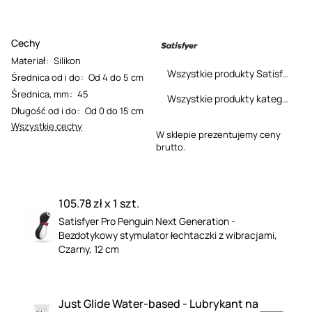
Cechy
Materiał
:
Silikon
Wszystkie produkty Satisfyer
Średnica od i do
:
Od 4 do 5 cm
Średnica, mm
:
45
Wszystkie produkty kategorii
Długość od i do
:
Od 0 do 15 cm
Wszystkie cechy
W sklepie prezentujemy ceny
brutto.
105.78 zł x 1 szt.
Satisfyer Pro Penguin Next Generation -
Bezdotykowy stymulator łechtaczki z wibracjami,
Czarny, 12 cm
Just Glide Water-based - Lubrykant na