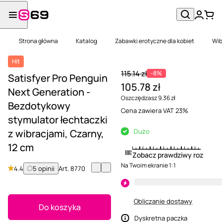
Strona główna
Katalog
Zabawki erotyczne dla kobiet
Wib
Hit
115.14 zł
-8%
Satisfyer Pro Penguin
105.78 zł
Next Generation -
Oszczędzasz 9.36 zł
Bezdotykowy
Cena zawiera VAT 23%
stymulator łechtaczki
z wibracjami, Czarny,
Dużo
12 cm
Zobacz prawdziwy rozmiar
Na Twoim ekranie 1:1
4.4
5 opinii
Art.
8770
Obliczanie dostawy
Do koszyka
Dyskretna paczka