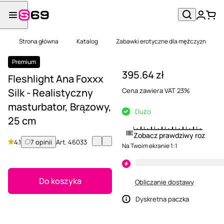
Strona główna
Katalog
Zabawki erotyczne dla mężczyzn
Premium
395.64 zł
Fleshlight Ana Foxxx
Silk - Realistyczny
Cena zawiera VAT 23%
masturbator, Brązowy,
Dużo
25 cm
Zobacz prawdziwy rozmiar
4.1
7 opinii
Art.
46033
Na Twoim ekranie 1:1
Do koszyka
Obliczanie dostawy
Dyskretna paczka