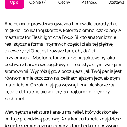
Opis
Opinie
7
Cechy
Płatność
Dostawa
Ana Foxxx to prawdziwa gwiazda filmów dla dorosłych o
miękkiej, delikatnej skórze w kolorze ciemnej czekolady. A
masturbator Fleshlight Ana Foxxx Silk to anatomicznie
realistyczna forma intymnych części ciała tej pięknej
dziewczyny! Ona jest zawsze tam, aby dać ci
przyjemność. Masturbator został zaprojektowany jako
pochwa z bardzo szczegółowymi i realistycznymi wargami
sromowymi. Wypróbuj go, a poczujesz, jak Twój penis jest
równomiernie otoczony najdelikatniejszym jedwabistym
materiałem. Oszałamiająca wewnętrzna płaskorzeźba
będzie delikatnie pieścić cię jak najbardziej zręczny
kochanek.
Wewnętrzna tekstura kanału ma relief, który doskonale
imituje prawdziwą pochwę. A na końcu tunelu znajdziesz
4 ściśle rozmieszczone kamery, które będą intensywnie