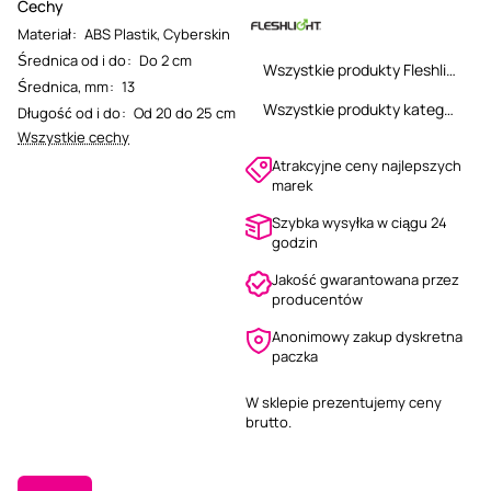
Cechy
Materiał
:
ABS Plastik
,
Cyberskin
Średnica od i do
:
Do 2 cm
Wszystkie produkty Fleshlight
Średnica, mm
:
13
Wszystkie produkty kategorii
Długość od i do
:
Od 20 do 25 cm
Wszystkie cechy
Atrakcyjne ceny najlepszych
marek
Szybka wysyłka w ciągu 24
godzin
Jakość gwarantowana przez
producentów
Anonimowy zakup dyskretna
paczka
W sklepie prezentujemy ceny
brutto.