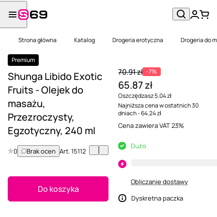
Strona główna
Katalog
Drogeria erotyczna
Drogeria do 
Premium
70.91 zł
-7%
Shunga Libido Exotic
65.87 zł
Fruits - Olejek do
Oszczędzasz 5.04 zł
masażu,
Najniższa cena w ostatnich 30
dniach - 64.24 zł
Przezroczysty,
Cena zawiera VAT 23%
Egzotyczny, 240 ml
Dużo
0
Brak ocen
Art.
15112
Obliczanie dostawy
Do koszyka
Dyskretna paczka