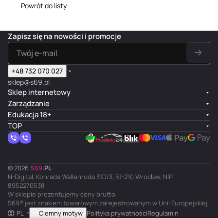
Powrót do listy
Zapisz się na nowości i promocje
+48 732 070 027
sklep@s69.pl
Sklep internetowy
Zarządzanie
Edukacja 18+
TOP
© 2026
S
69
.
PL
N-Digital, Konrada Wallenroda 31D/3, 51-210 Wrocław, NIP:
8952270538
W sklepie prezentujemy ceny brutto.
S69® jest znakiem towarowym zarejestrowanym w Unii Europejskiej.
PL
Ciemny motyw
Polityka prywatności
Regulamin