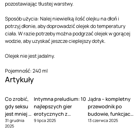
pozostawiając tłustej warstwy.
Sposób użycia: Nalej niewielką ilość olejku na dłoń i
potrzyj dłonie, aby doprowadzić olejek do temperatury
ciała. W razie potrzeby można podgrzać olejek w gorącej
wodzie, aby uzyskać jeszcze cieplejszy dotyk.
Olejek nie jest jadalny.
Pojemność: 240 ml
Artykuły
Co zrobić,
Intymna preludium: 10
Jądra – kompletny
gdy seksu
najlepszych gier
przewodnik po
jest mniej w
erotycznych z
budowie, funkcjach
31 grudnia
9 lipca 2025
13 czerwca 2025
związku
Kamasutry dla dwojga
i pielęgnacji
2025