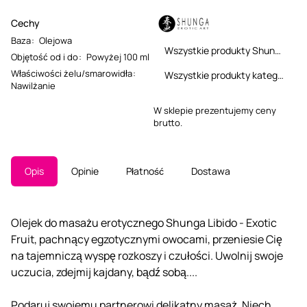
Cechy
Baza
:
Olejowa
Wszystkie produkty Shunga
Objętość od i do
:
Powyżej 100 ml
Właściwości żelu/smarowidła
:
Wszystkie produkty kategorii
Nawilżanie
W sklepie prezentujemy ceny
brutto.
Opis
Opinie
Płatność
Dostawa
Olejek do masażu erotycznego Shunga Libido - Exotic
Fruit, pachnący egzotycznymi owocami, przeniesie Cię
na tajemniczą wyspę rozkoszy i czułości. Uwolnij swoje
uczucia, zdejmij kajdany, bądź sobą....
Podaruj swojemu partnerowi delikatny masaż. Niech